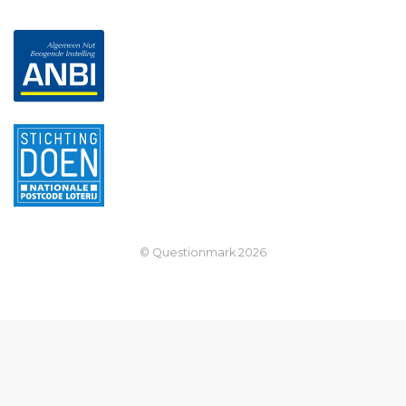
© Questionmark
2026