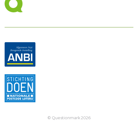
© Questionmark
2026