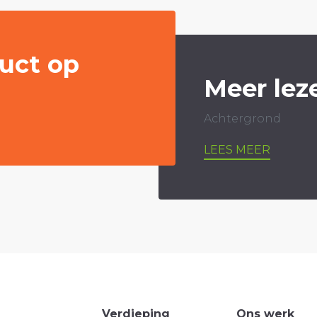
uct op
Meer lez
Achtergrond
LEES MEER
Verdieping
Ons werk