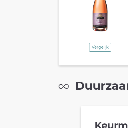
Vergelijk
Duurzaa
Keurm