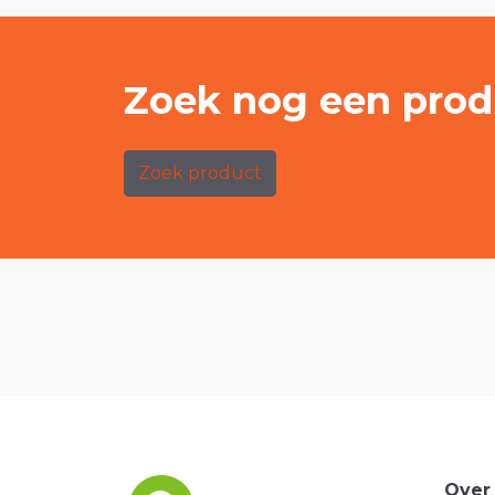
Zoek nog een prod
Zoek product
Over