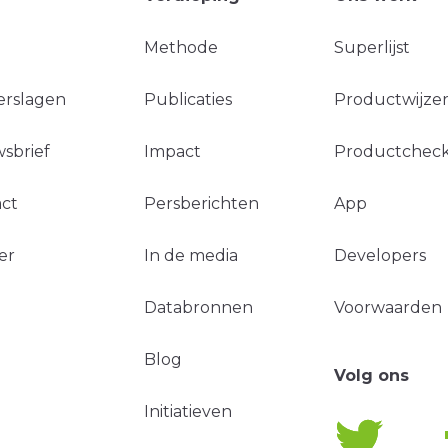
Methode
Superlijst
erslagen
Publicaties
Productwijzer
sbrief
Impact
Productchec
ct
Persberichten
App
er
In de media
Developers
Databronnen
Voorwaarden
Blog
Volg ons
Initiatieven