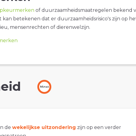
opkeurmerken
of duurzaamheidsmaatregelen bekend 
it kan betekenen dat er duurzaamheidsrisico's zijn op he
ieu, mensenrechten of dierenwelzijn.
merken
eid
Minst
an de
wekelijkse uitzondering
zijn op een verder
gspatroon.