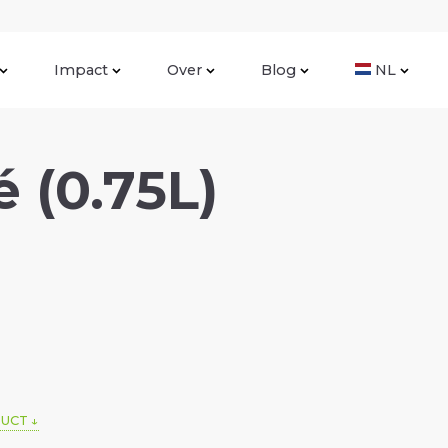
Impact
Over
Blog
NL
 (0.75L)
DUCT