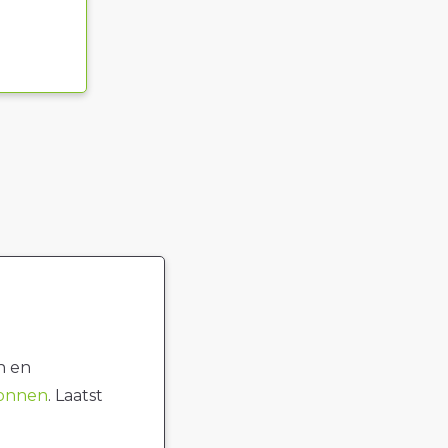
n en
ronnen
. Laatst