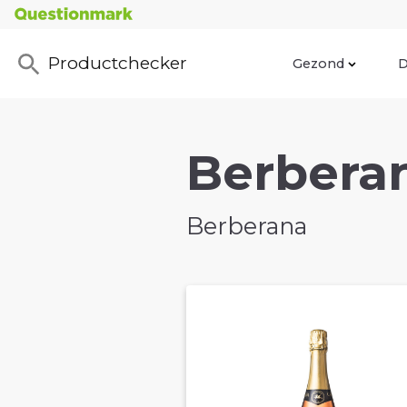
Productchecker
Gezond
D
Berberan
Berberana