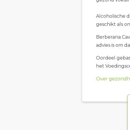
Alcoholische d
geschikt als o
Berberana Cava
advies is om d
Oordeel gebase
het Voedings
Over gezondhe