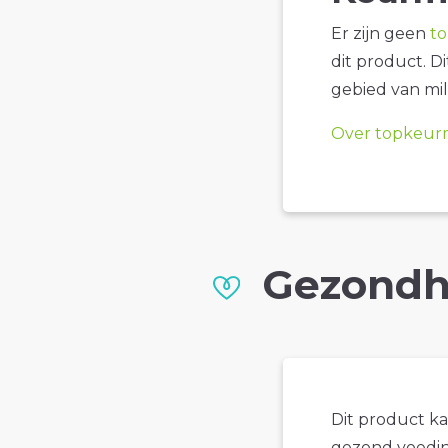
Er zijn geen
t
dit product. D
gebied van mil
Over topkeur
Gezondh
Dit product k
gezond voedin