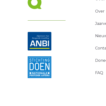
Over
Jaarv
Nieuw
Conta
Done
FAQ