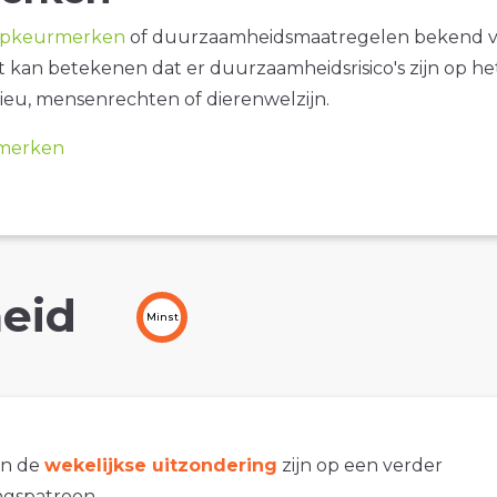
opkeurmerken
of duurzaamheidsmaatregelen bekend 
it kan betekenen dat er duurzaamheidsrisico's zijn op he
ieu, mensenrechten of dierenwelzijn.
merken
eid
Minst
an de
wekelijkse uitzondering
zijn op een verder
gspatroon.