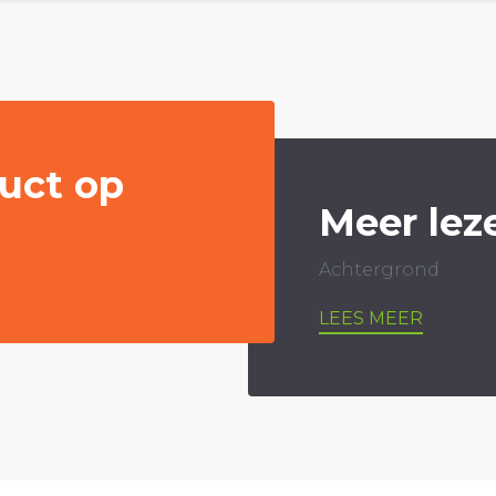
uct op
Meer lez
Achtergrond
LEES MEER