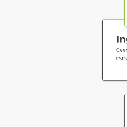
In
Geen
ingr