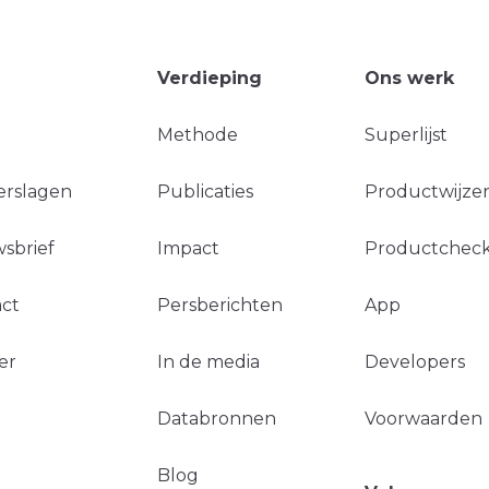
Verdieping
Ons werk
Methode
Superlijst
erslagen
Publicaties
Productwijzer
sbrief
Impact
Productchec
ct
Persberichten
App
er
In de media
Developers
Databronnen
Voorwaarden
Blog