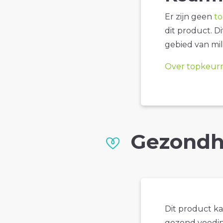
Er zijn geen
t
dit product. D
gebied van mil
Over topkeur
Gezondh
Dit product k
gezond voedin