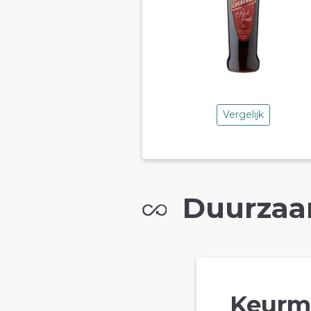
Vergelijk
Duurzaa
Keurm