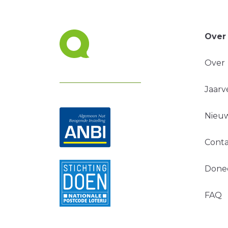
Over
Over
Jaarv
Nieuw
Conta
Done
FAQ