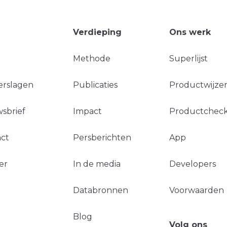
Verdieping
Ons werk
Methode
Superlijst
erslagen
Publicaties
Productwijzer
sbrief
Impact
Productchec
ct
Persberichten
App
er
In de media
Developers
Databronnen
Voorwaarden
Blog
Volg ons