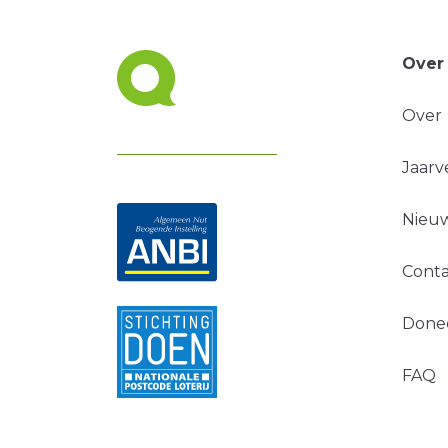
Over
Over
Jaarv
Nieuw
Conta
Done
FAQ