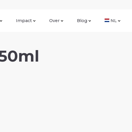
Impact
Over
Blog
NL
750ml