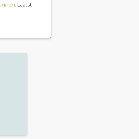
ronnen
. Laatst
t