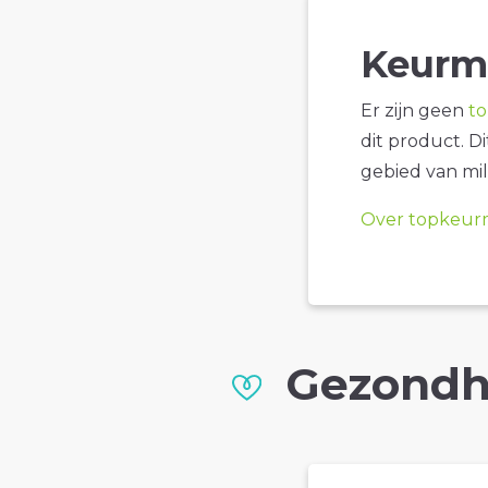
Keurm
Er zijn geen
t
dit product. D
gebied van mil
Over topkeur
Gezondh