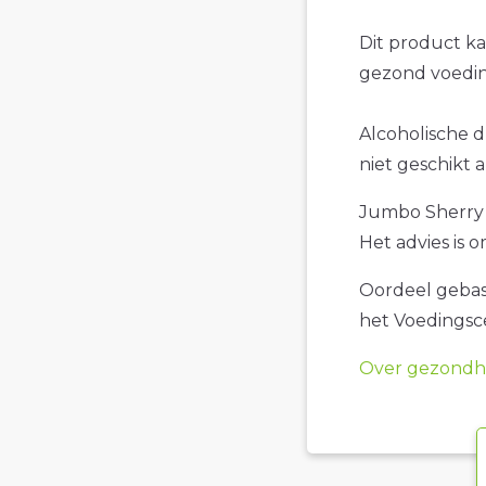
Dit product k
gezond voedin
Alcoholische 
niet geschikt 
Jumbo Sherry 
Het advies is 
Oordeel gebase
het Voedings
Over gezondhe