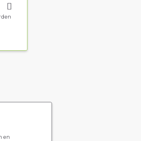
rden
n en