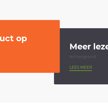
uct op
Meer lez
Achtergrond
LEES MEER