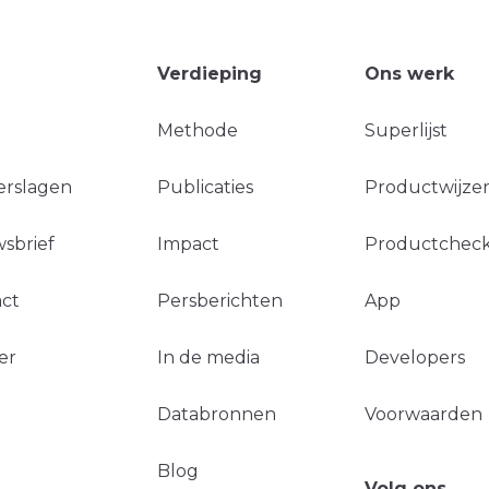
Verdieping
Ons werk
Methode
Superlijst
erslagen
Publicaties
Productwijzer
sbrief
Impact
Productchec
ct
Persberichten
App
er
In de media
Developers
Databronnen
Voorwaarden
Blog
Volg ons