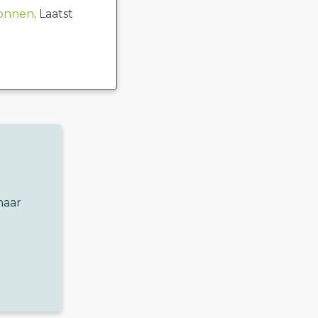
ronnen
. Laatst
naar