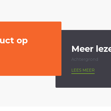
uct op
Meer lez
Achtergrond
LEES MEER