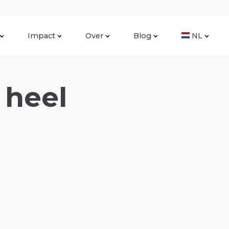
Impact
Over
Blog
NL
 heel