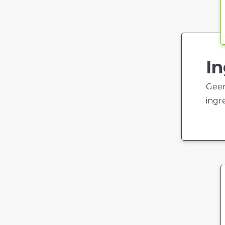
In
Geen
ingr