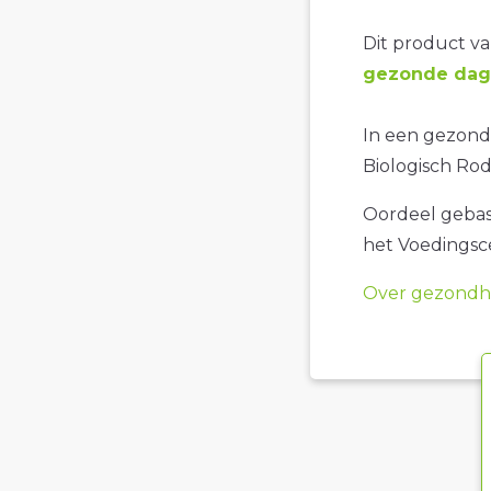
Dit product val
gezonde dage
In een gezonde
Biologisch Rod
Oordeel gebase
het Voedings
Over gezondhe