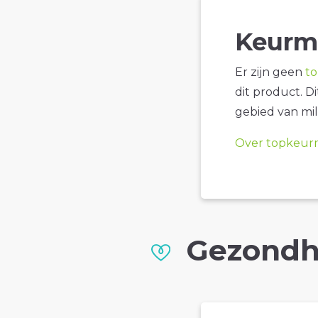
Keurm
Er zijn geen
t
dit product. D
gebied van mil
Over topkeur
Gezondh