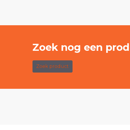
Zoek nog een prod
Zoek product