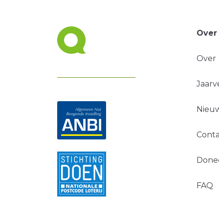
Over
Over
Jaarv
Nieuw
Conta
Done
FAQ