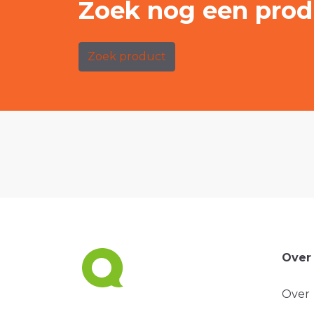
Zoek nog een prod
Zoek product
Over
Over