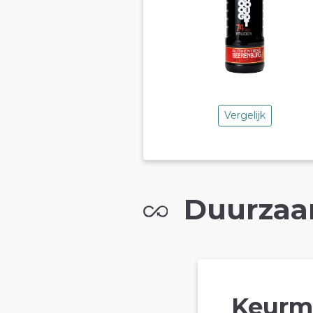
Vergelijk
Duurzaa
Keurm