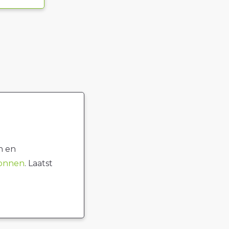
n en
ronnen
. Laatst