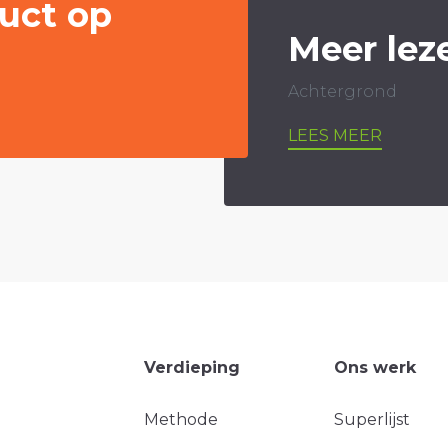
uct op
Meer lez
Achtergrond
LEES MEER
Verdieping
Ons werk
Methode
Superlijst