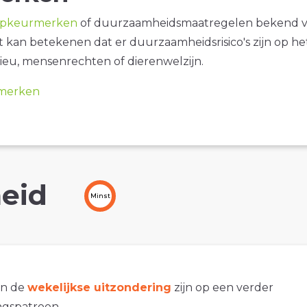
opkeurmerken
of duurzaamheidsmaatregelen bekend 
it kan betekenen dat er duurzaamheidsrisico's zijn op he
ieu, mensenrechten of dierenwelzijn.
merken
eid
Minst
an de
wekelijkse uitzondering
zijn op een verder
gspatroon.