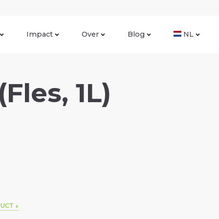
Impact
Over
Blog
NL
les, 1L)
DUCT