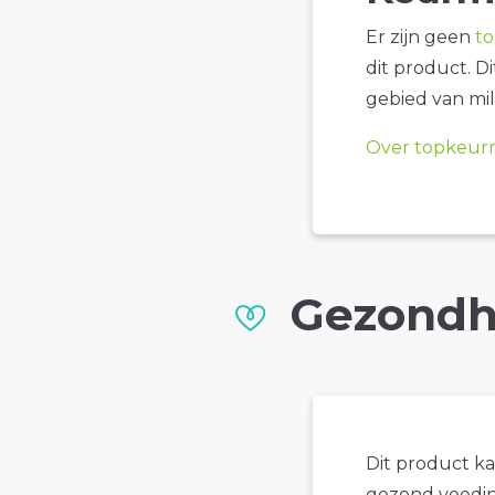
Er zijn geen
t
dit product. D
gebied van mil
Over topkeur
Gezondh
Dit product k
gezond voedin