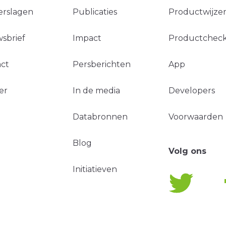
erslagen
Publicaties
Productwijzer
sbrief
Impact
Productchec
ct
Persberichten
App
er
In de media
Developers
Databronnen
Voorwaarden
Blog
Volg ons
Initiatieven