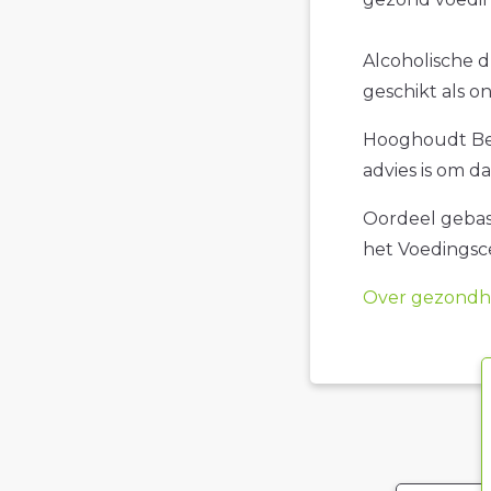
Alcoholische 
geschikt als o
Hooghoudt Bee
advies is om d
Oordeel gebase
het Voedings
Over gezondhe