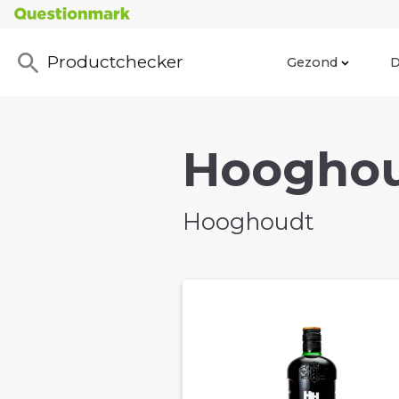
Productchecker
Gezond
D
Hooghoud
Hooghoudt