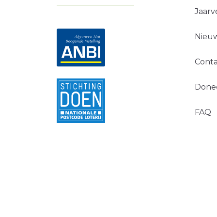
Jaarv
Nieuw
Conta
Done
FAQ