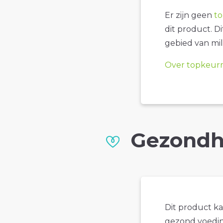
Er zijn geen
t
dit product. D
gebied van mil
Over topkeur
Gezondh
Dit product k
gezond voedin