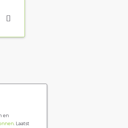
n en
ronnen
. Laatst