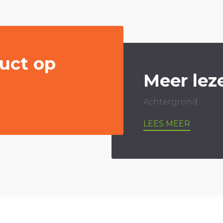
uct op
Meer lez
Achtergrond
LEES MEER