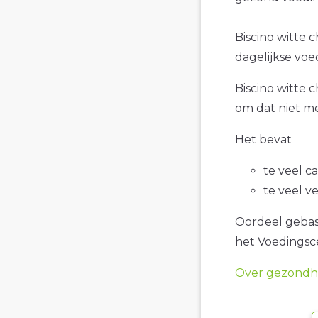
Biscino witte c
dagelijkse voe
Biscino witte c
om dat niet me
Het bevat
te veel c
te veel v
Oordeel gebase
het Voedings
Over gezondhe