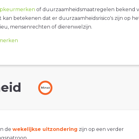
opkeurmerken
of duurzaamheidsmaatregelen bekend 
it kan betekenen dat er duurzaamheidsrisico's zijn op he
ieu, mensenrechten of dierenwelzijn.
merken
eid
Minst
an de
wekelijkse uitzondering
zijn op een verder
gspatroon.