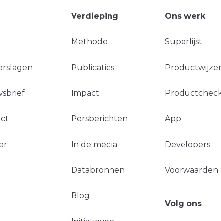
Verdieping
Ons werk
Methode
Superlijst
erslagen
Publicaties
Productwijzer
sbrief
Impact
Productchec
ct
Persberichten
App
er
In de media
Developers
Databronnen
Voorwaarden
Blog
Volg ons