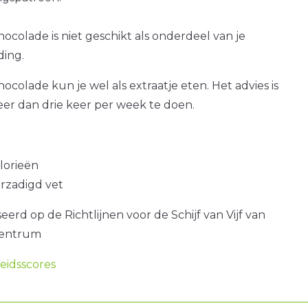
hocolade is niet geschikt als onderdeel van je
ding.
hocolade kun je wel als extraatje eten. Het advies is
er dan drie keer per week te doen.
alorieën
erzadigd vet
erd op de Richtlijnen voor de Schijf van Vijf van
centrum
idsscores