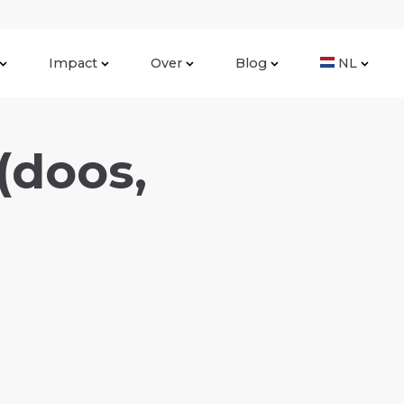
Impact
Over
Blog
NL
(doos,