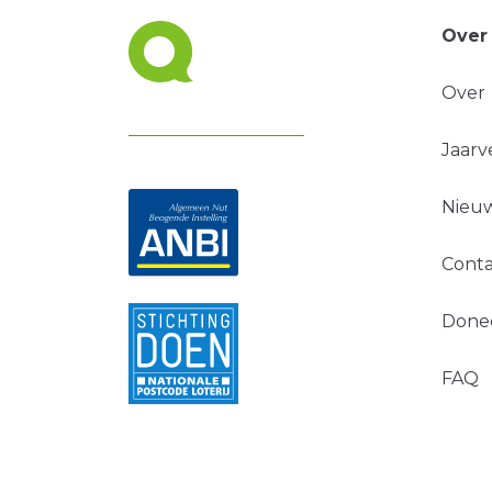
Over
Over
Jaarv
Nieuw
Conta
Done
FAQ