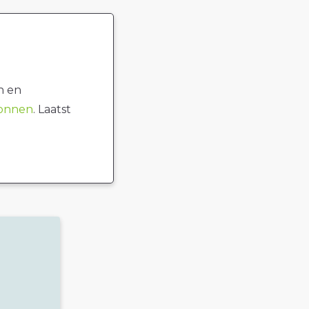
n en
ronnen
. Laatst