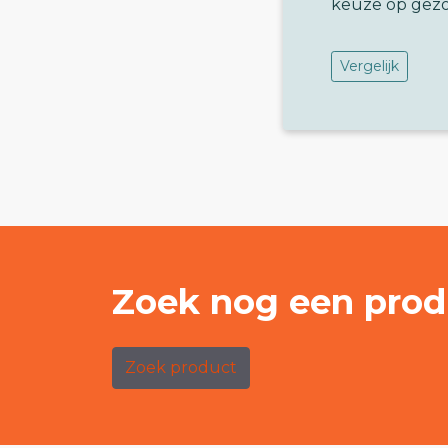
keuze op gez
Vergelijk
Zoek nog een prod
Zoek product