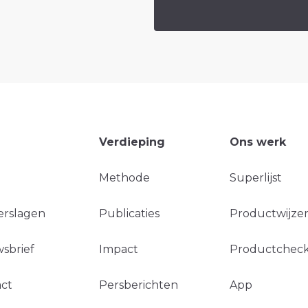
Verdieping
Ons werk
Methode
Superlijst
erslagen
Publicaties
Productwijzer
sbrief
Impact
Productchec
ct
Persberichten
App