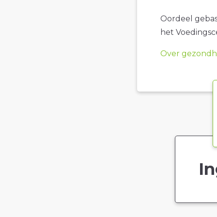
Oordeel gebase
het Voedings
Over gezondhe
In