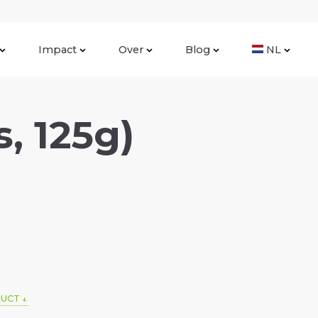
Impact
Over
Blog
NL
, 125g)
DUCT