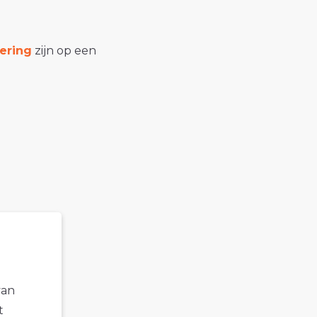
ering
zijn op een
van
t