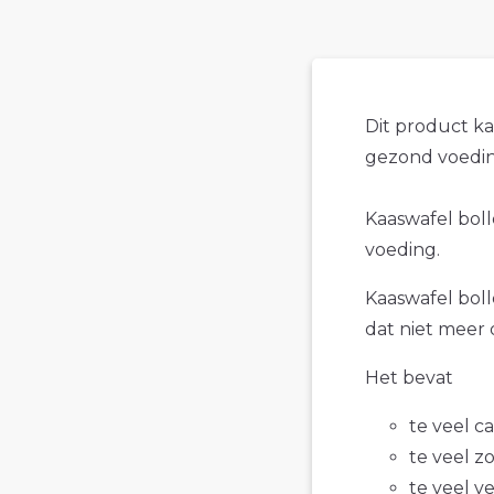
Dit product k
gezond voedin
Kaaswafel bolle
voeding.
Kaaswafel bolle
dat niet meer 
Het bevat
te veel c
te veel z
te veel v