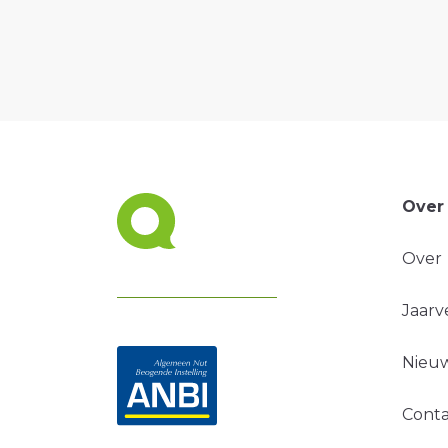
Over
Over
Jaarv
Nieuw
Conta