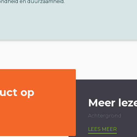
ondheid en duurzaamheid.
uct op
Meer lez
Achtergrond
LEES MEER