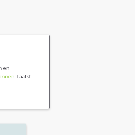
n en
ronnen
. Laatst