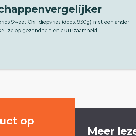
chappenvergelijker
eribs Sweet Chili diepvries (doos, 830g) met een ander
keuze op gezondheid en duurzaamheid.
uct op
Meer lez