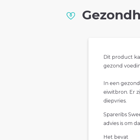
Gezondh
Dit product k
gezond voedin
In een gezond
eiwitbron. Er 
diepvries.
Spareribs Sweet
advies is om d
Het bevat