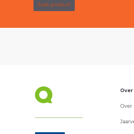
Zoek product
Over
Over
Jaarv