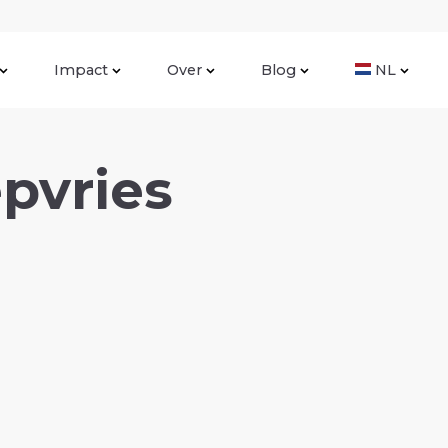
Impact
Over
Blog
NL
epvries