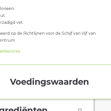
alorieën
out
erzadigd vet
erd op de Richtlijnen voor de Schijf van Vijf van
centrum
idsscores
Voedingswaarden
grediënten