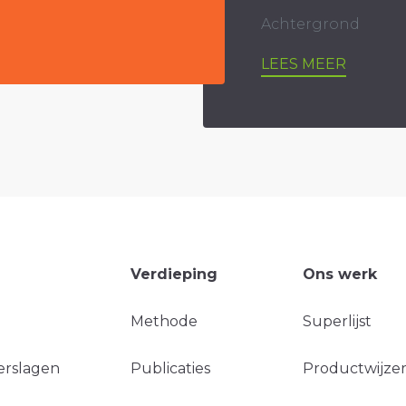
Achtergrond
LEES MEER
Verdieping
Ons werk
Methode
Superlijst
erslagen
Publicaties
Productwijzer