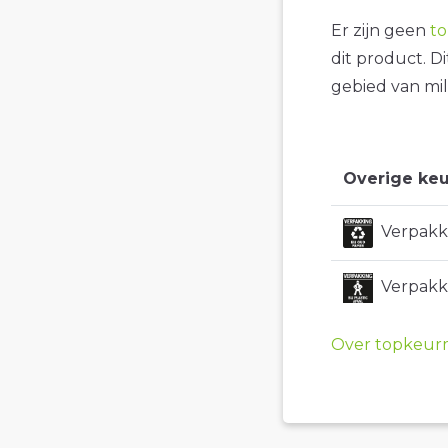
Er zijn geen
t
dit product. D
gebied van mil
Overige keu
Verpakki
Verpakki
Over topkeur