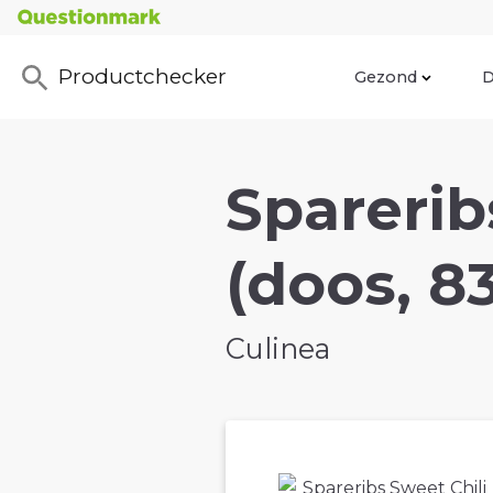
Productchecker
Gezond
D
Sparerib
(doos, 8
Culinea