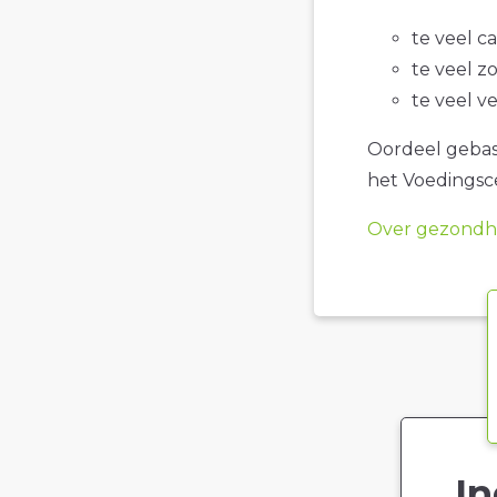
te veel c
te veel z
te veel v
Oordeel gebase
het Voedings
Over gezondhe
In