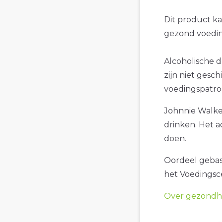
Dit product k
gezond voedin
Alcoholische 
zijn niet gesch
voedingspatro
Johnnie Walker
drinken. Het a
doen.
Oordeel gebase
het Voedings
Over gezondhe