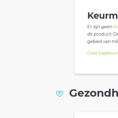
Keurm
Er zijn geen
t
dit product. D
gebied van mil
Over topkeur
Gezondh