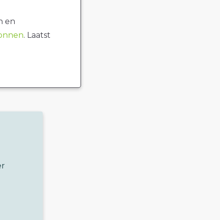
n en
ronnen
. Laatst
er