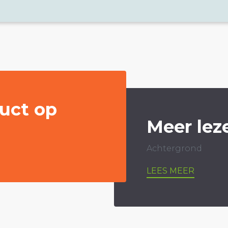
uct op
Meer lez
Achtergrond
LEES MEER