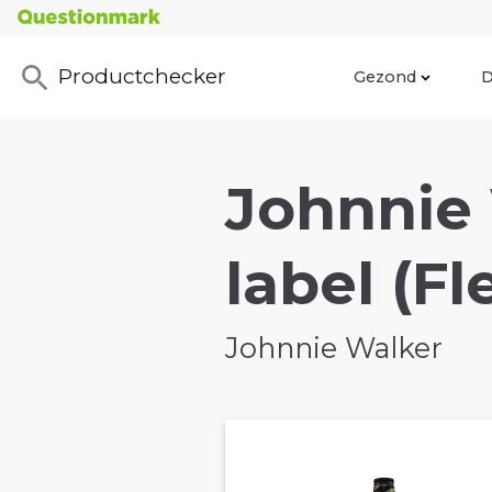
Productchecker
Gezond
D
Johnnie
label (Fl
Johnnie Walker