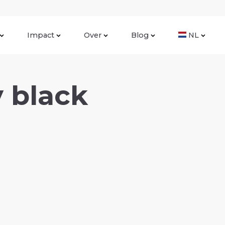
Impact
Over
Blog
NL
 black