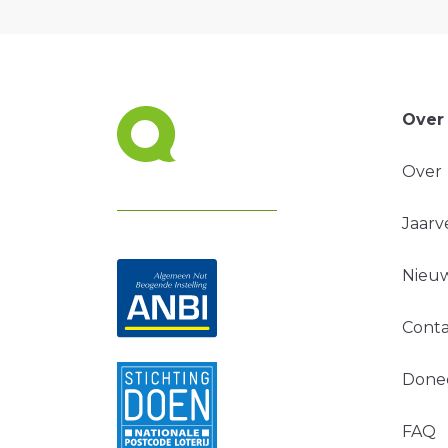
Over
Over
Jaarv
Nieuw
Conta
Done
FAQ