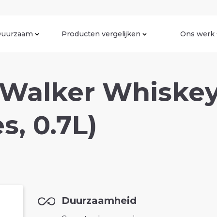
uurzaam
Producten vergelijken
Ons werk
 Walker Whiskey
es, 0.7L)
Duurzaamheid