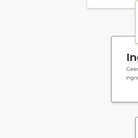
In
Geen
ingr