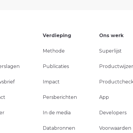
Verdieping
Ons werk
Methode
Superlijst
erslagen
Publicaties
Productwijzer
sbrief
Impact
Productchec
ct
Persberichten
App
er
In de media
Developers
Databronnen
Voorwaarden