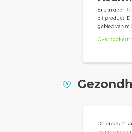
Er zijn geen
t
dit product. D
gebied van mil
Over topkeur
Gezondh
Dit product k
gezond voedin