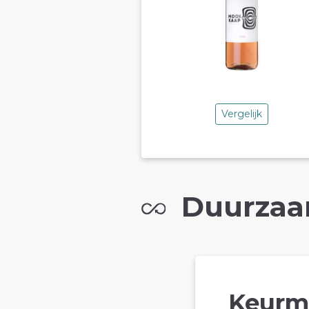
Vergelijk
Duurzaa
Keurm