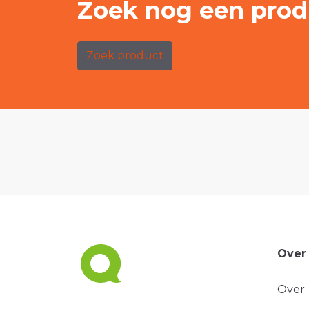
Zoek nog een prod
Zoek product
Over
Over