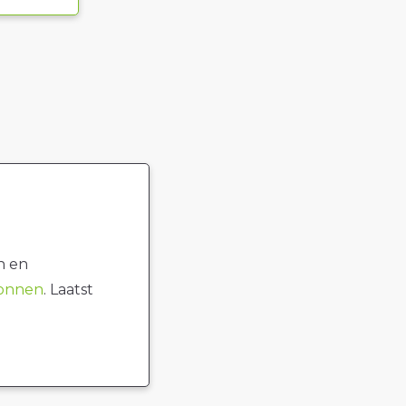
n en
ronnen
. Laatst