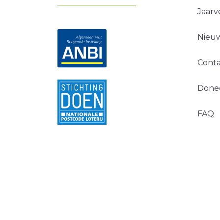
Jaarv
Nieuw
Conta
Done
FAQ