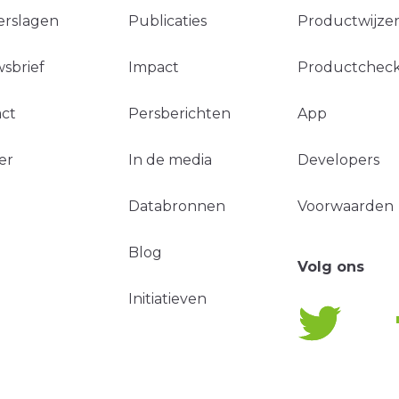
erslagen
Publicaties
Productwijzer
sbrief
Impact
Productchec
ct
Persberichten
App
er
In de media
Developers
Databronnen
Voorwaarden
Blog
Volg ons
Initiatieven