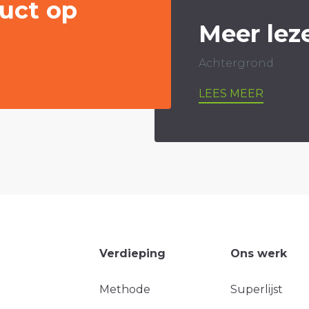
uct op
Meer lez
Achtergrond
LEES MEER
Verdieping
Ons werk
Methode
Superlijst