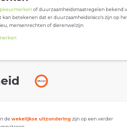
opkeurmerken
of duurzaamheidsmaatregelen bekend 
it kan betekenen dat er duurzaamheidsrisico's zijn op he
ieu, mensenrechten of dierenwelzijn.
merken
eid
Minst
an de
wekelijkse uitzondering
zijn op een verder
gspatroon.