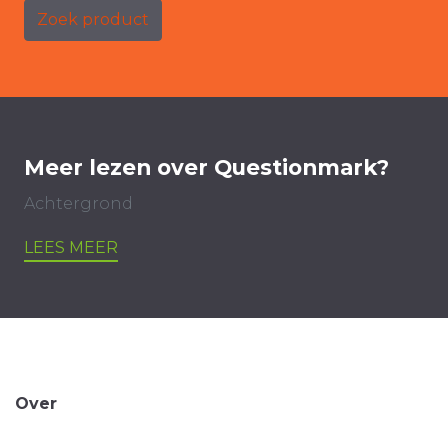
Zoek product
Meer lezen over Questionmark?
Achtergrond
LEES MEER
Over