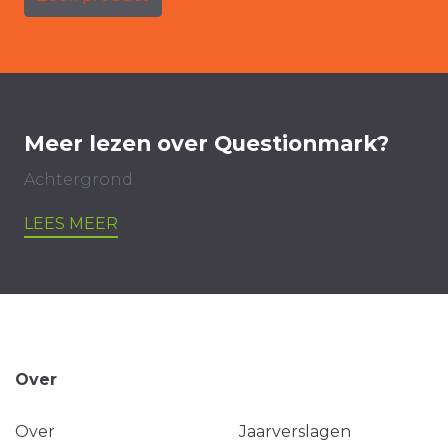
Meer lezen over Questionmark?
Achtergrond
LEES MEER
Over
Over
Jaarverslagen