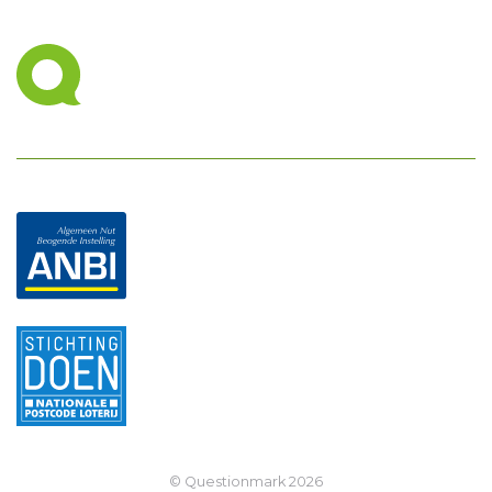
© Questionmark
2026