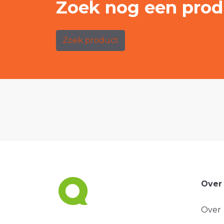
Zoek nog een prod
Zoek product
Over
Over