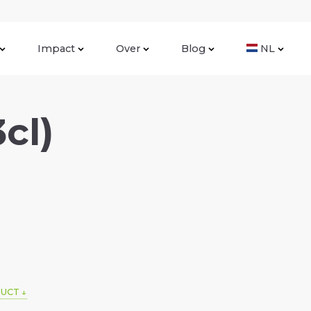
Impact
Over
Blog
NL
3cl)
DUCT