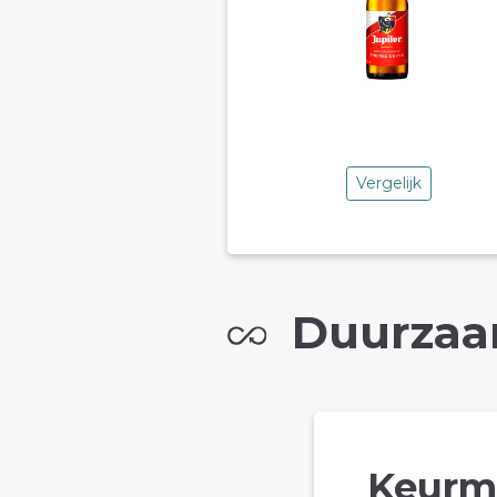
Vergelijk
Duurzaa
Keurm