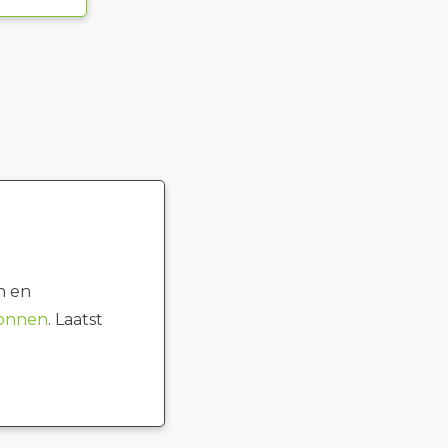
n en
ronnen
. Laatst