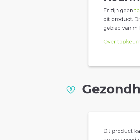
Er zijn geen
t
dit product. D
gebied van mil
Over topkeur
Gezondh
Dit product k
gezond voedin