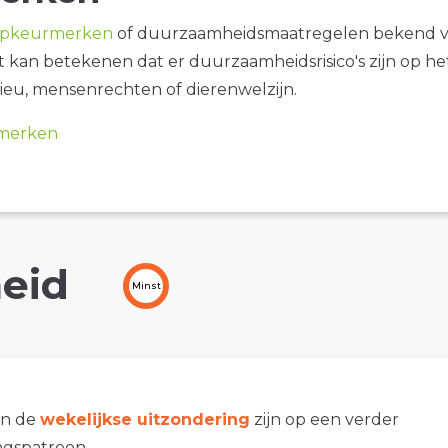
opkeurmerken
of duurzaamheidsmaatregelen bekend 
it kan betekenen dat er duurzaamheidsrisico's zijn op he
ieu, mensenrechten of dierenwelzijn.
merken
eid
Minst
an de
wekelijkse uitzondering
zijn op een verder
gspatroon.