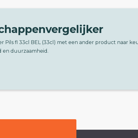
chappenvergelijker
ler Pils fl 33cl BEL (33cl) met een ander product naar ke
d en duurzaamheid.