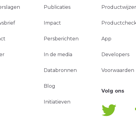
erslagen
Publicaties
Productwijzer
sbrief
Impact
Productchec
ct
Persberichten
App
er
In de media
Developers
Databronnen
Voorwaarden
Blog
Volg ons
Initiatieven