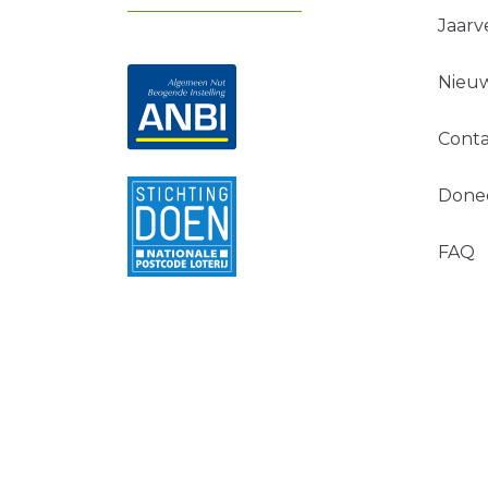
Jaarv
Nieuw
Conta
Done
FAQ