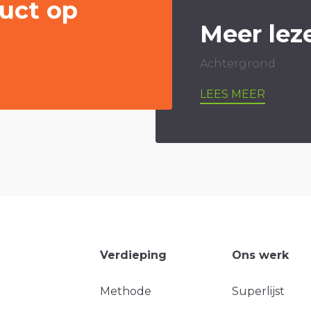
uct op
Meer lez
Achtergrond
LEES MEER
Verdieping
Ons werk
Methode
Superlijst