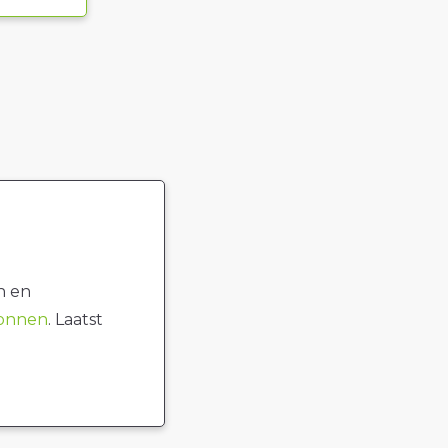
n en
ronnen
. Laatst