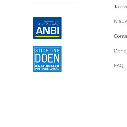
Jaarv
Nieuw
Conta
Done
FAQ