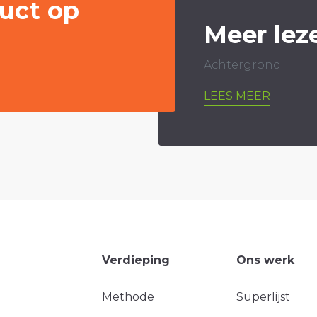
uct op
Meer lez
Achtergrond
LEES MEER
Verdieping
Ons werk
Methode
Superlijst