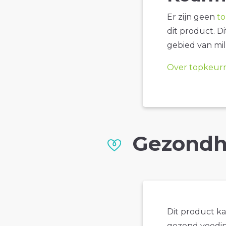
Er zijn geen
t
dit product. D
gebied van mil
Over topkeur
Gezondh
Dit product k
gezond voedin