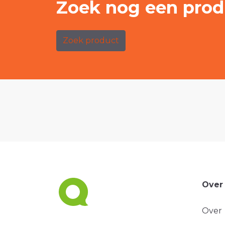
Zoek nog een prod
Zoek product
Over
Over