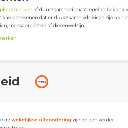
opkeurmerken
of duurzaamheidsmaatregelen bekend 
it kan betekenen dat er duurzaamheidsrisico's zijn op he
ieu, mensenrechten of dierenwelzijn.
merken
eid
Minst
an de
wekelijkse uitzondering
zijn op een verder
gspatroon.