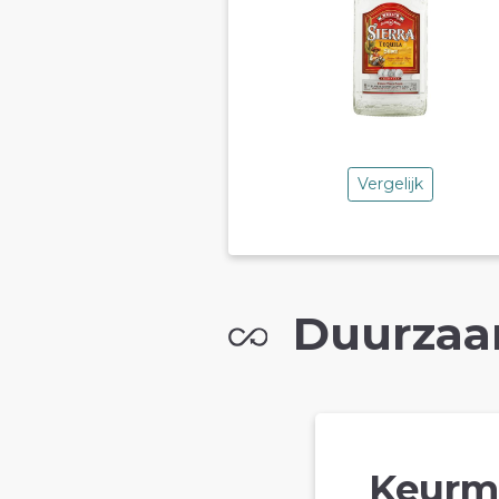
Vergelijk
Duurzaa
Keurm