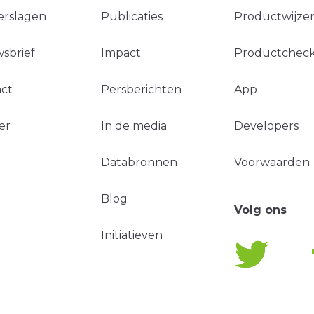
erslagen
Publicaties
Productwijzer
sbrief
Impact
Productchec
ct
Persberichten
App
er
In de media
Developers
Databronnen
Voorwaarden
Blog
Volg ons
Initiatieven