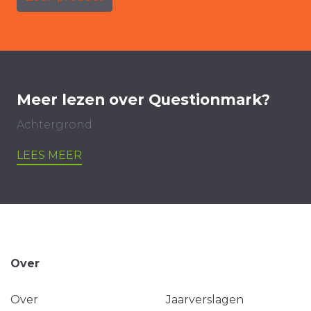
Meer lezen over Questionmark?
Achtergrond
LEES MEER
Over
Over
Jaarverslagen