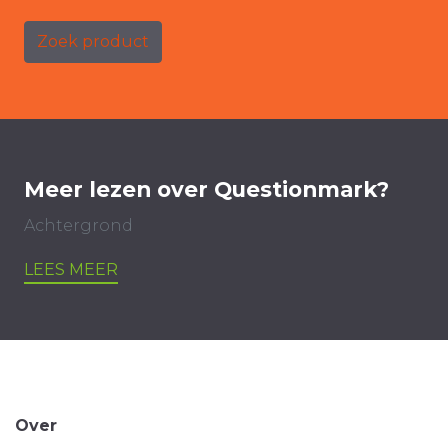
Zoek product
Meer lezen over Questionmark?
Achtergrond
LEES MEER
Over