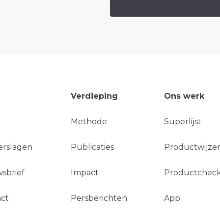
Verdieping
Ons werk
Methode
Superlijst
erslagen
Publicaties
Productwijzer
sbrief
Impact
Productchec
ct
Persberichten
App