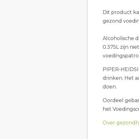
Dit product k
gezond voedin
Alcoholische
0.375L zijn nie
voedingspatro
PIPER-HEIDSIE
drinken. Het a
doen.
Oordeel gebase
het Voedings
Over gezondhe