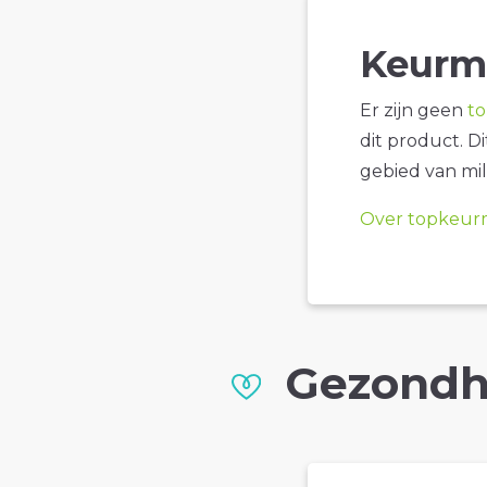
Keurm
Er zijn geen
t
dit product. D
gebied van mil
Over topkeur
Gezondh