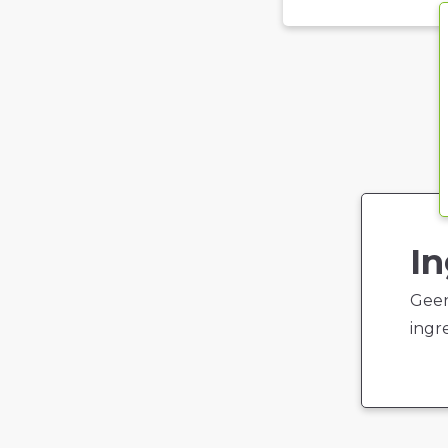
In
Geen
ingr