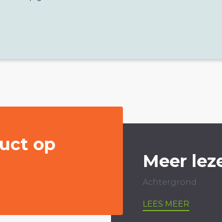
uct op
Meer lez
Achtergrond
LEES MEER