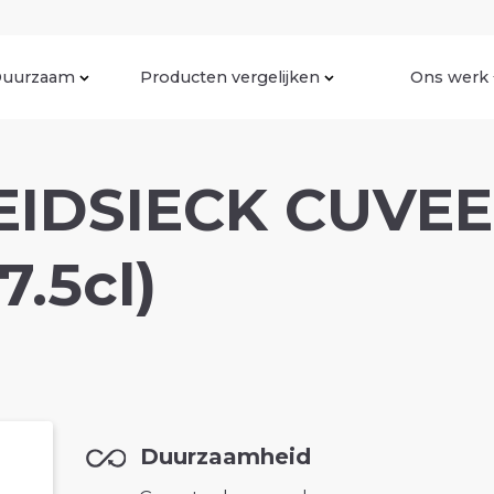
uurzaam
Producten vergelijken
Ons werk
EIDSIECK CUVE
7.5cl)
Duurzaamheid