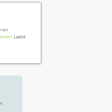
n en
ronnen
. Laatst
er