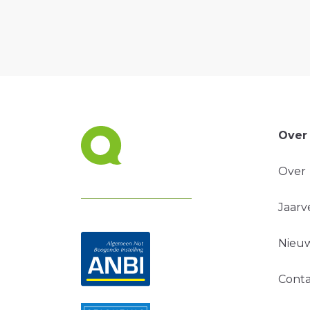
Over
Over
Jaarv
Nieuw
Conta