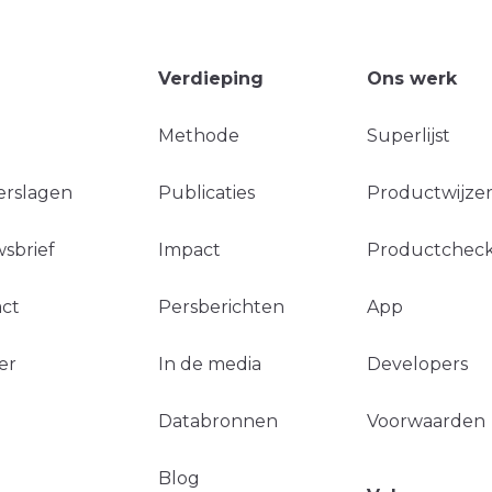
Verdieping
Ons werk
Methode
Superlijst
erslagen
Publicaties
Productwijzer
sbrief
Impact
Productchec
ct
Persberichten
App
er
In de media
Developers
Databronnen
Voorwaarden
Blog