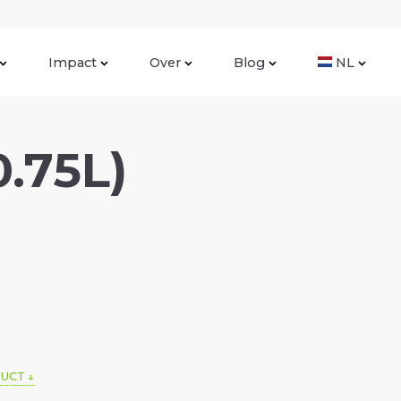
Impact
Over
Blog
NL
.75L)
DUCT