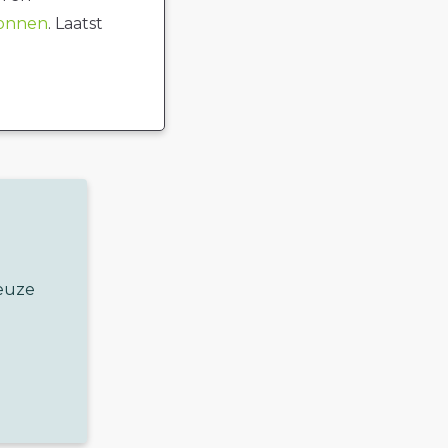
ronnen
. Laatst
keuze