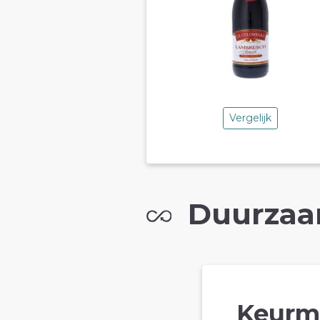
Vergelijk
Duurzaa
Keurm