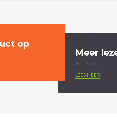
uct op
Meer lez
Achtergrond
LEES MEER