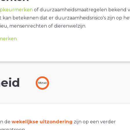
opkeurmerken
of duurzaamheidsmaatregelen bekend 
it kan betekenen dat er duurzaamheidsrisico's zijn op he
ieu, mensenrechten of dierenwelzijn.
merken
eid
Minst
an de
wekelijkse uitzondering
zijn op een verder
gspatroon.