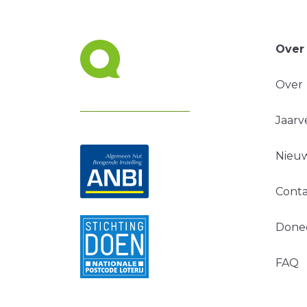
Over
Over
Jaarv
Nieuw
Conta
Done
FAQ