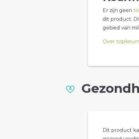
Er zijn geen
t
dit product. D
gebied van mil
Over topkeur
Gezondh
Dit product k
gezond voedin