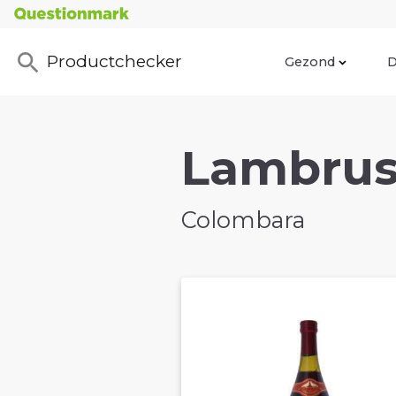
Productchecker
Gezond
D
Lambrusc
Colombara