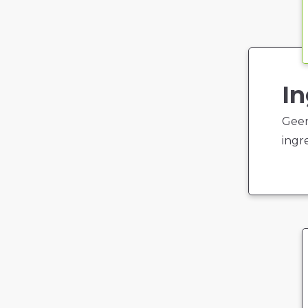
In
Geen
ingr