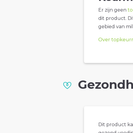
Er zijn geen
t
dit product. D
gebied van mil
Over topkeur
Gezondh
Dit product k
gezond voedin