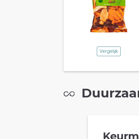
Vergelijk
Duurzaa
Keurm