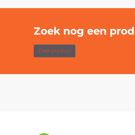
Zoek nog een prod
Zoek product