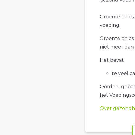
Groente chips i
voeding.
Groente chips 
niet meer dan 
Het bevat
te veel c
Oordeel gebase
het Voedings
Over gezondhe