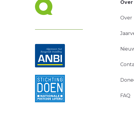
Over
Over
Jaarv
Nieuw
Conta
Done
FAQ