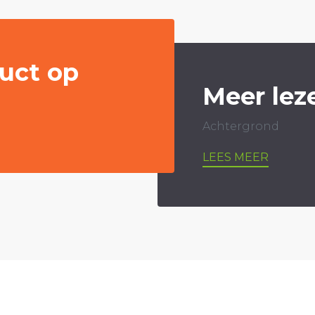
uct op
Meer lez
Achtergrond
LEES MEER