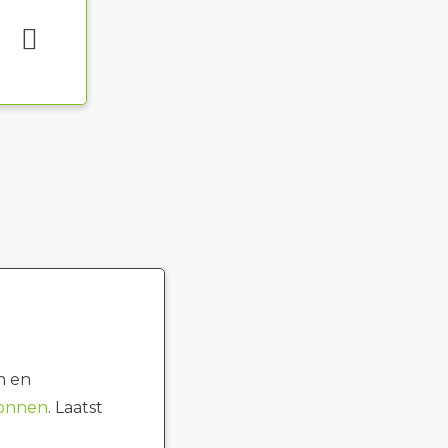
n en
ronnen
. Laatst