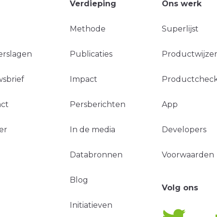
Verdieping
Ons werk
Methode
Superlijst
erslagen
Publicaties
Productwijzer
sbrief
Impact
Productchec
ct
Persberichten
App
er
In de media
Developers
Databronnen
Voorwaarden
Blog
Volg ons
Initiatieven