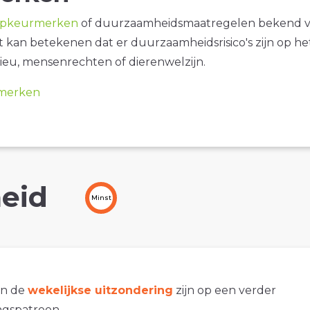
opkeurmerken
of duurzaamheidsmaatregelen bekend 
it kan betekenen dat er duurzaamheidsrisico's zijn op he
ieu, mensenrechten of dierenwelzijn.
merken
eid
Minst
an de
wekelijkse uitzondering
zijn op een verder
gspatroon.