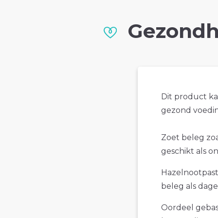
Gezondh
Dit product k
gezond voedin
Zoet beleg zoa
geschikt als o
Hazelnootpasta
beleg als dagel
Oordeel gebase