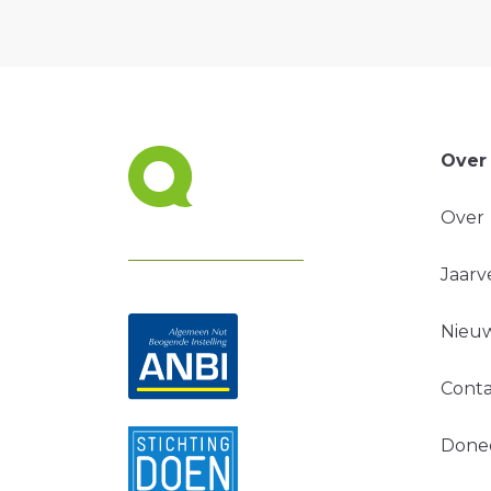
Over
Over
Jaarv
Nieuw
Conta
Done