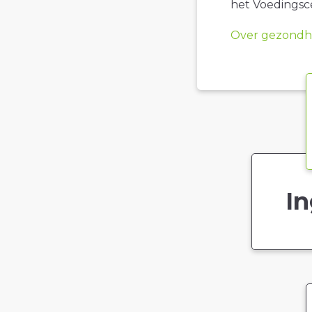
het Voedings
Over gezondhe
In