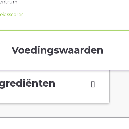
centrum
idsscores
Voedingswaarden
grediënten