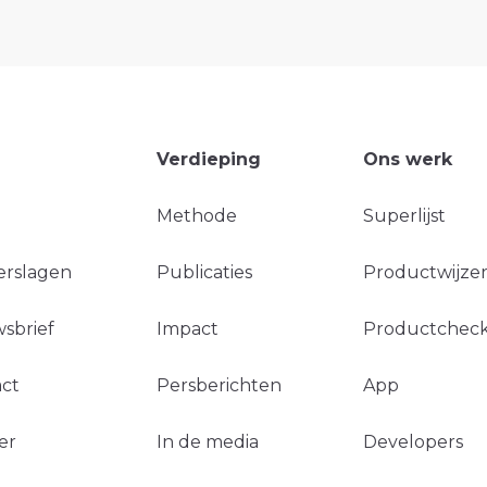
Verdieping
Ons werk
Methode
Superlijst
erslagen
Publicaties
Productwijzer
sbrief
Impact
Productchec
ct
Persberichten
App
er
In de media
Developers