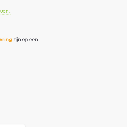
DUCT
ering
zijn op een