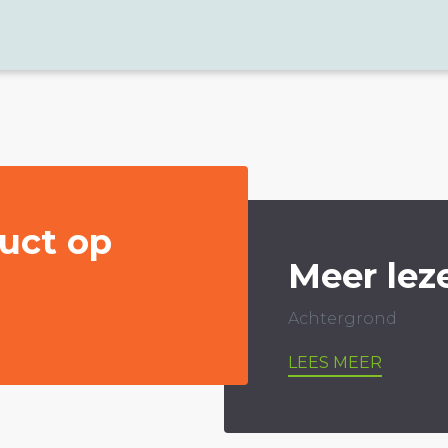
uct op
Meer lez
Achtergrond
LEES MEER