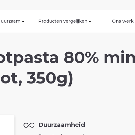
uurzaam
Producten vergelijken
Ons werk
otpasta 80% mi
pot, 350g)
Duurzaamheid