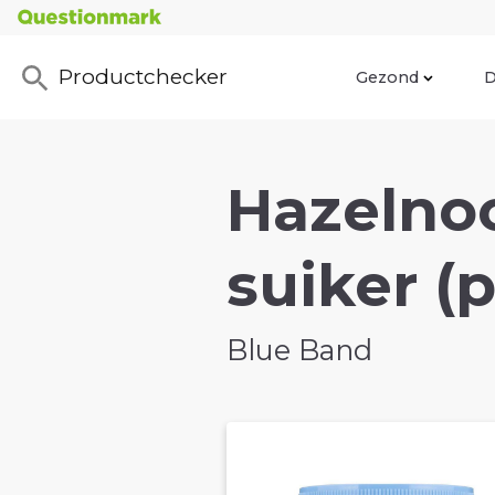
Productchecker
Gezond
D
Hazelno
suiker (
Blue Band