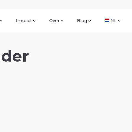
Impact
Over
Blog
NL
nder