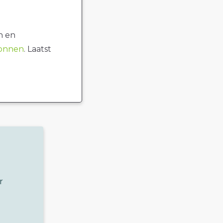
n en
ronnen
. Laatst
r