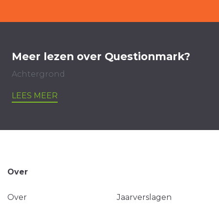
Meer lezen over Questionmark?
Achtergrond
LEES MEER
Over
Over
Jaarverslagen