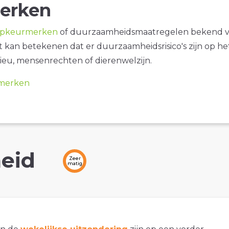
erken
opkeurmerken
of duurzaamheidsmaatregelen bekend 
it kan betekenen dat er duurzaamheidsrisico's zijn op he
ieu, mensenrechten of dierenwelzijn.
merken
eid
Zeer
matig