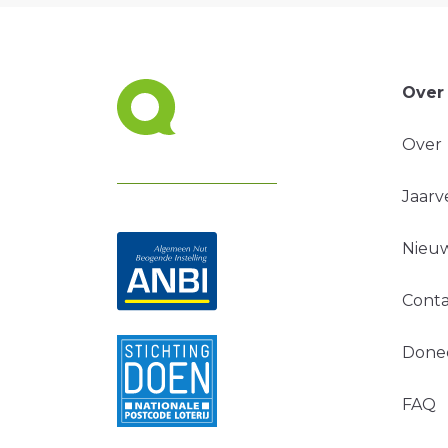
Over
Over
Jaarv
Nieuw
Conta
Done
FAQ