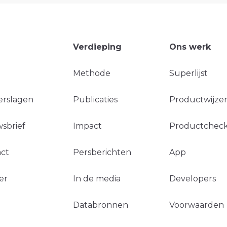
Verdieping
Ons werk
Methode
Superlijst
erslagen
Publicaties
Productwijzer
sbrief
Impact
Productchec
ct
Persberichten
App
er
In de media
Developers
Databronnen
Voorwaarden