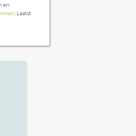
n en
ronnen
. Laatst