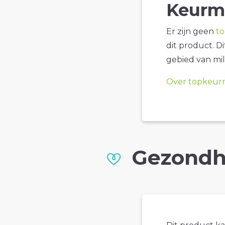
Keurm
Er zijn geen
t
dit product. D
gebied van mil
Over topkeur
Gezondh