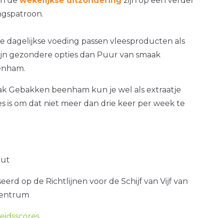
an de
wekelijkse uitzondering
zijn op een verder
gspatroon.
e dagelijkse voeding passen vleesproducten als
zijn gezondere opties dan Puur van smaak
enham.
k Gebakken beenham kun je wel als extraatje
es is om dat niet meer dan drie keer per week te
out
erd op de Richtlijnen voor de Schijf van Vijf van
centrum
idsscores