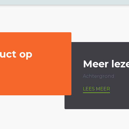
uct op
Meer lez
Achtergrond
LEES MEER