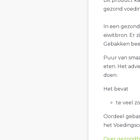
Dit product k
gezond voedin
In een gezond
eiwitbron. Er 
Gebakken be
Puur van smaa
eten. Het advi
doen.
Het bevat
te veel z
Oordeel gebase
het Voedings
Over gezondhe