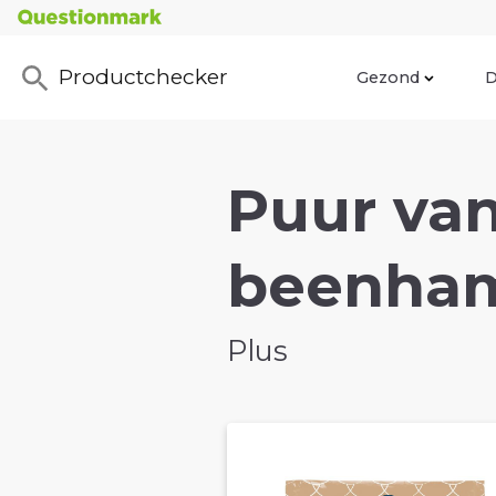
Productchecker
Gezond
D
Puur va
beenham
Plus