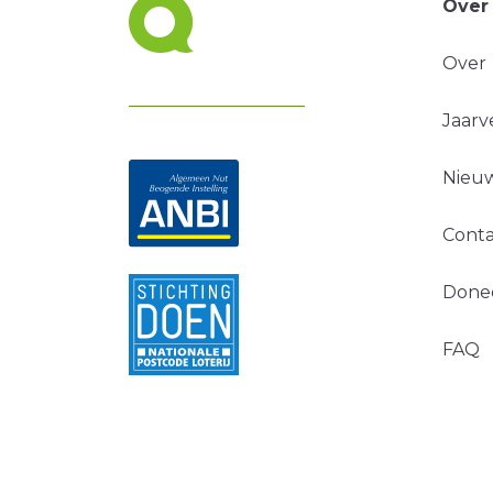
Over
Over
Jaarv
Nieuw
Conta
Done
FAQ