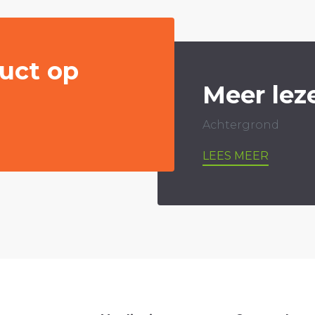
uct op
Meer lez
Achtergrond
LEES MEER