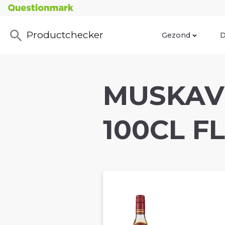
Productchecker
Gezond
D
MUSKAV
100CL FL