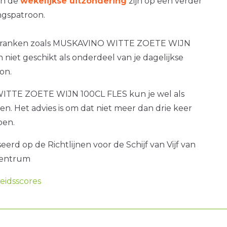
an de
wekelijkse uitzondering
zijn op een verder
gspatroon.
 dranken zoals MUSKAVINO WITTE ZOETE WIJN
n niet geschikt als onderdeel van je dagelijkse
on.
TTE ZOETE WIJN 100CL FLES kun je wel als
ken. Het advies is om dat niet meer dan drie keer
oen.
erd op de Richtlijnen voor de Schijf van Vijf van
centrum
idsscores