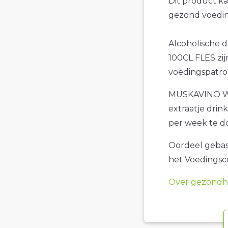
Dit product k
gezond voedin
Alcoholische
100CL FLES zij
voedingspatro
MUSKAVINO WI
extraatje drin
per week te d
Oordeel gebase
het Voedings
Over gezondhe