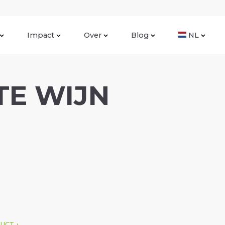
Impact
Over
Blog
NL
TE WIJN
DUCT