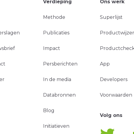
Verdieping
Ons werk
Methode
Superlijst
erslagen
Publicaties
Productwijzer
sbrief
Impact
Productchec
ct
Persberichten
App
er
In de media
Developers
Databronnen
Voorwaarden
Blog
Volg ons
Initiatieven