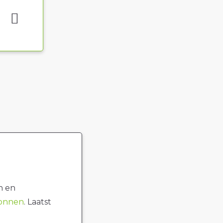
n en
ronnen
. Laatst