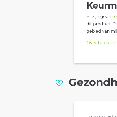
Keurm
Er zijn geen
t
dit product. D
gebied van mil
Over topkeur
Gezondh