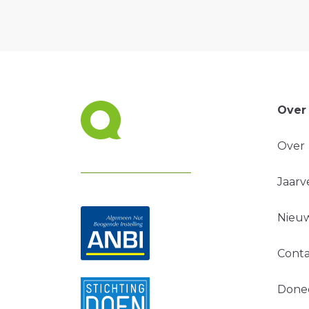
Over
Over
Jaarv
Nieuw
Conta
Done