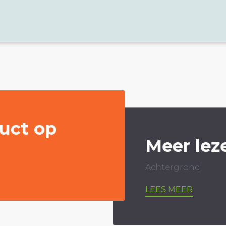
uct op
Meer lez
Achtergrond
LEES MEER