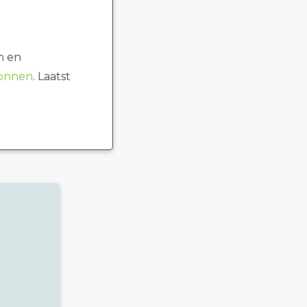
n en
ronnen
. Laatst