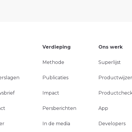
Verdieping
Ons werk
Methode
Superlijst
erslagen
Publicaties
Productwijzer
sbrief
Impact
Productchec
ct
Persberichten
App
er
In de media
Developers