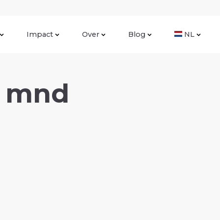
Impact
Over
Blog
NL
5 mnd