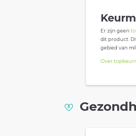
Keurm
Er zijn geen
t
dit product. D
gebied van mil
Over topkeur
Gezondh