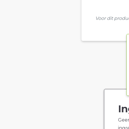
Voor dit prod
In
Geen
ingr