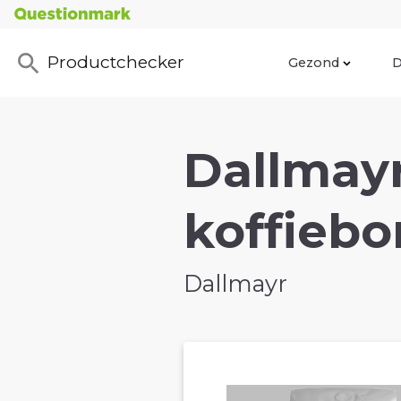
Productchecker
Gezond
D
Dallmay
koffiebo
Dallmayr