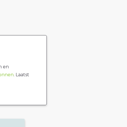
n en
ronnen
. Laatst