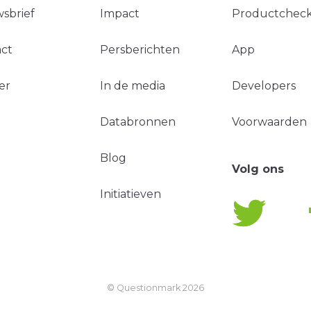
sbrief
Impact
Productchec
ct
Persberichten
App
er
In de media
Developers
Databronnen
Voorwaarden
Blog
Volg ons
Initiatieven
© Questionmark
2026