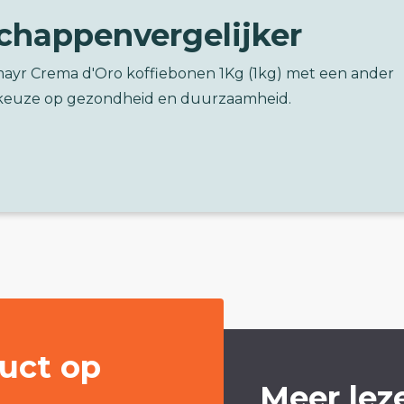
chappenvergelijker
lmayr Crema d'Oro koffiebonen 1Kg (1kg) met een ander
keuze op gezondheid en duurzaamheid.
uct op
Meer lez