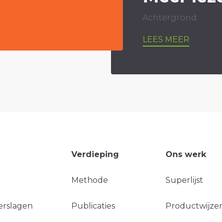
Achtergrond
LEES MEER
Verdieping
Ons werk
Methode
Superlijst
erslagen
Publicaties
Productwijzer