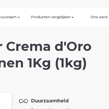
uurzaam
Producten vergelijken
Ons werk
r Crema d'Oro
nen 1Kg (1kg)
Duurzaamheid