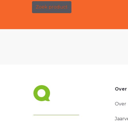
Zoek product
Over
Over
Jaarv