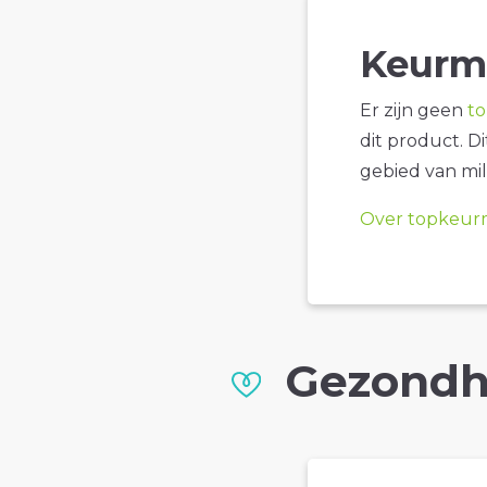
Keurm
Er zijn geen
t
dit product. D
gebied van mil
Over topkeur
Gezondh