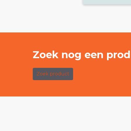
Zoek nog een prod
Zoek product