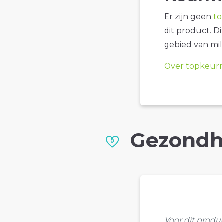
Er zijn geen
t
dit product. D
gebied van mil
Over topkeur
Gezondh
Voor dit prod