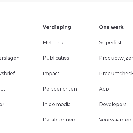
Verdieping
Ons werk
Methode
Superlijst
erslagen
Publicaties
Productwijzer
sbrief
Impact
Productchec
ct
Persberichten
App
er
In de media
Developers
Databronnen
Voorwaarden