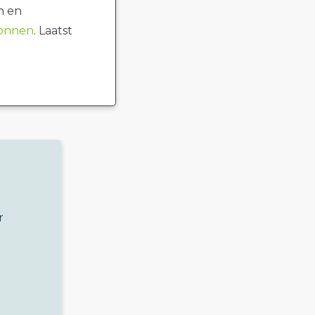
n en
ronnen
. Laatst
r