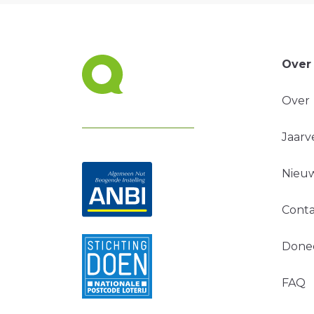
Over
Over
Jaarv
Nieuw
Conta
Done
FAQ