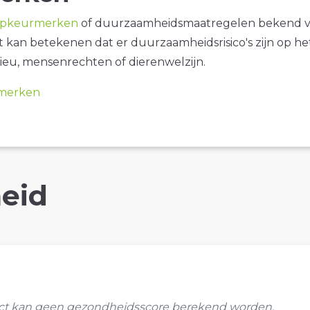
opkeurmerken
of duurzaamheidsmaatregelen bekend 
it kan betekenen dat er duurzaamheidsrisico's zijn op he
ieu, mensenrechten of dierenwelzijn.
merken
eid
uct kan geen gezondheidsscore berekend worden.