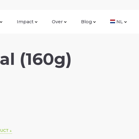
Impact
Over
Blog
NL
al (160g)
DUCT