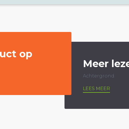
uct op
Meer lez
Achtergrond
LEES MEER