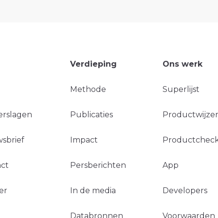
Verdieping
Ons werk
Methode
Superlijst
erslagen
Publicaties
Productwijzer
sbrief
Impact
Productchec
ct
Persberichten
App
er
In de media
Developers
Databronnen
Voorwaarden