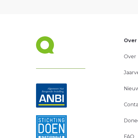
Over
Over
Jaarv
Nieuw
Conta
Done
FAQ