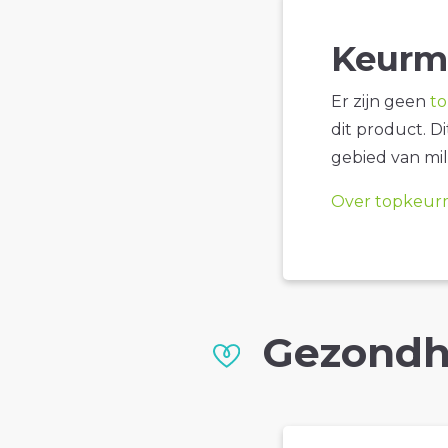
Keurm
Er zijn geen
t
dit product. D
gebied van mil
Over topkeur
Gezondh