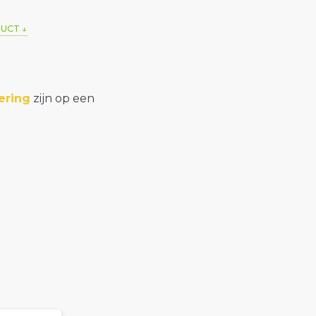
DUCT
ering
zijn op een