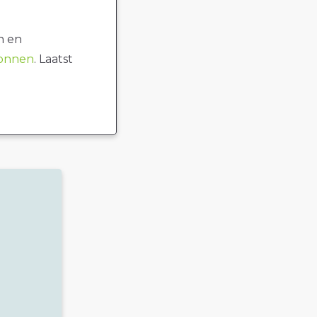
n en
ronnen
. Laatst