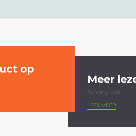
uct op
Meer lez
Achtergrond
LEES MEER