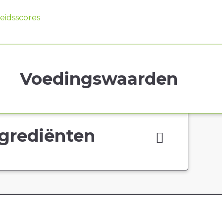
idsscores
Voedingswaarden
grediënten