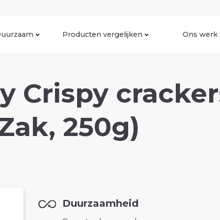
uurzaam
Producten vergelijken
Ons werk
y Crispy cracker
(Zak, 250g)
Duurzaamheid