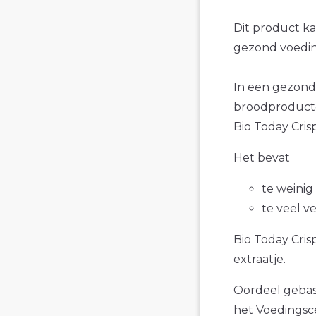
Dit product k
gezond voedin
In een gezond
broodproducte
Bio Today Cris
Het bevat
te weinig
te veel v
Bio Today Cris
extraatje.
Oordeel gebase
het Voedings