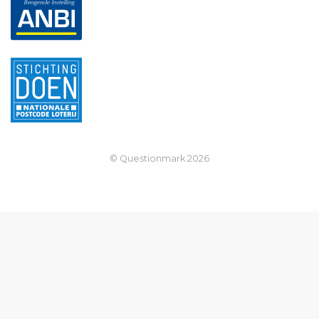
© Questionmark
2026