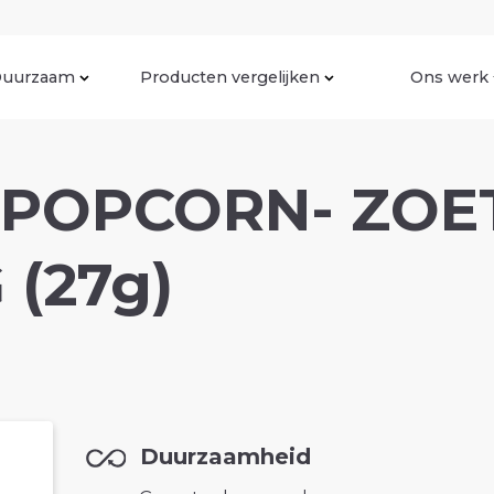
uurzaam
Producten vergelijken
Ons werk
 POPCORN- ZOE
 (27g)
Duurzaamheid