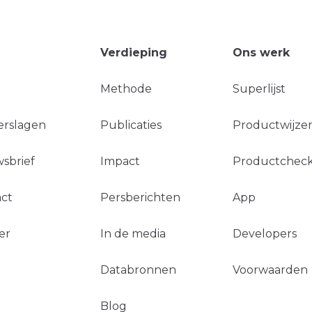
Verdieping
Ons werk
Methode
Superlijst
erslagen
Publicaties
Productwijzer
sbrief
Impact
Productchec
ct
Persberichten
App
er
In de media
Developers
Databronnen
Voorwaarden
Blog