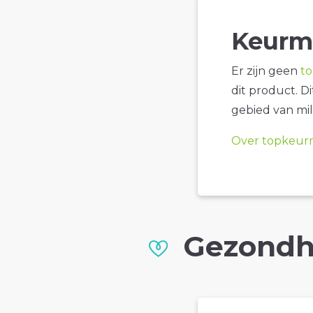
Keurm
Er zijn geen
t
dit product. D
gebied van mil
Over topkeur
Gezondh