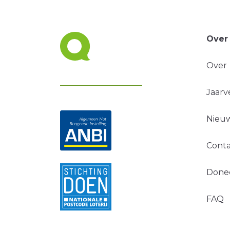
Over
Over
Jaarv
Nieuw
Conta
Done
FAQ