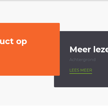
uct op
Meer lez
Achtergrond
LEES MEER