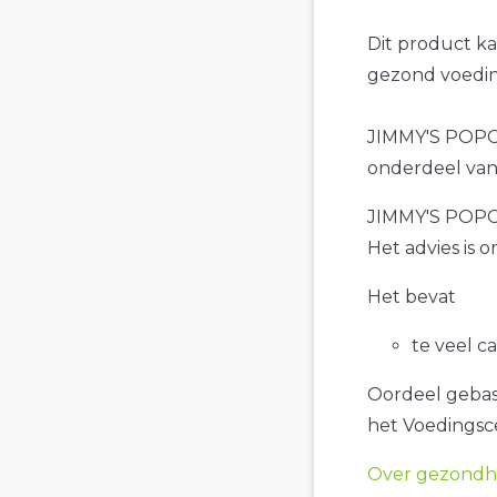
Dit product k
gezond voedin
JIMMY'S POPCO
onderdeel van 
JIMMY'S POPCO
Het advies is 
Het bevat
te veel c
Oordeel gebase
het Voedings
Over gezondhe