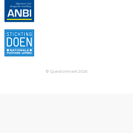
© Questionmark
2026