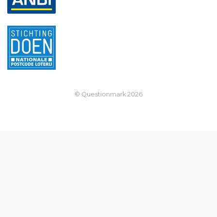
© Questionmark
2026