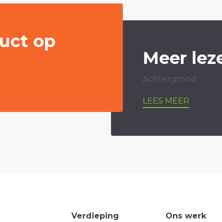
uct op
Meer lez
Achtergrond
LEES MEER
Verdieping
Ons werk