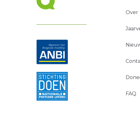
Over
Jaarv
Nieuw
Conta
Done
FAQ