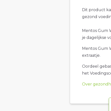
Dit product k
gezond voedin
Mentos Gum Wh
je dagelijkse v
Mentos Gum Wh
extraatje.
Oordeel gebase
het Voedings
Over gezondhe