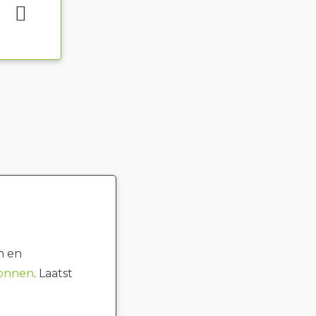
n en
ronnen
. Laatst