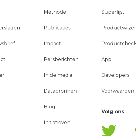
Methode
Superlijst
erslagen
Publicaties
Productwijzer
sbrief
Impact
Productchec
ct
Persberichten
App
er
In de media
Developers
Databronnen
Voorwaarden
Blog
Volg ons
Initiatieven