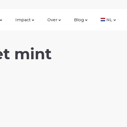
Impact
Over
Blog
NL
t mint