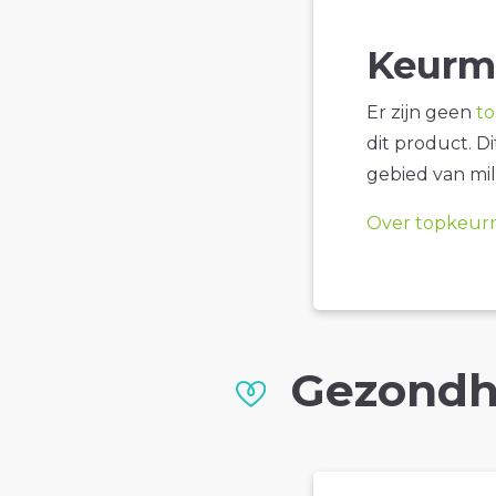
Keurm
Er zijn geen
t
dit product. D
gebied van mil
Over topkeur
Gezondh