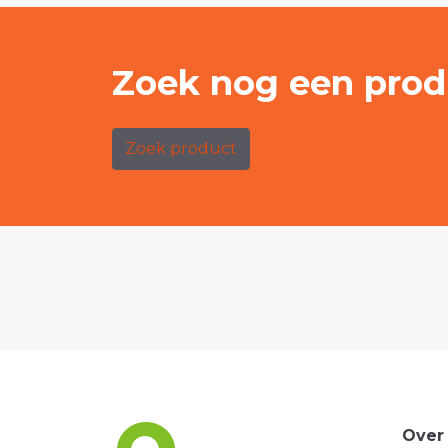
Zoek nog een prod
Zoek product
Over