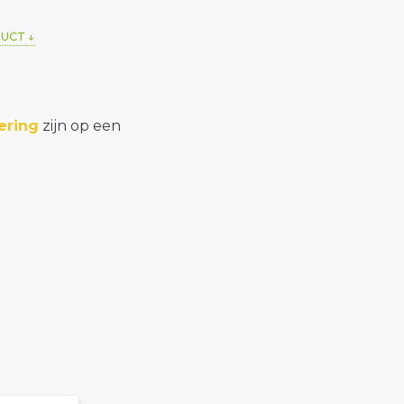
DUCT
ering
zijn op een