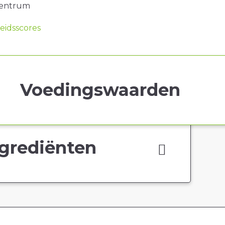
centrum
idsscores
Voedingswaarden
grediënten