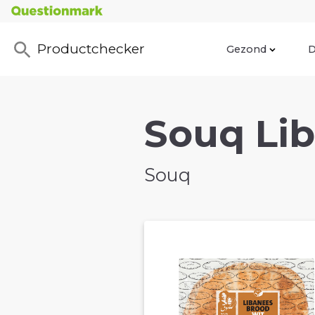
Productchecker
Gezond
D
Souq Lib
Souq