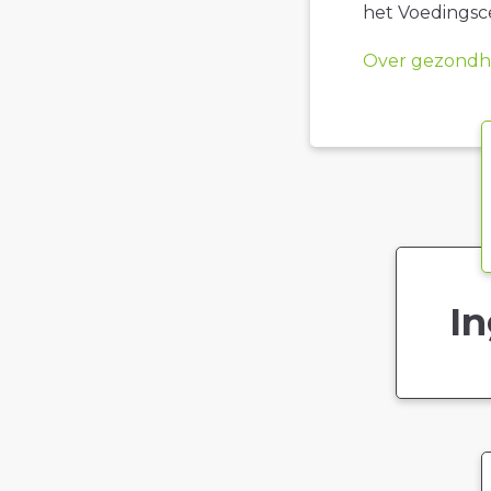
het Voedings
Over gezondhe
In