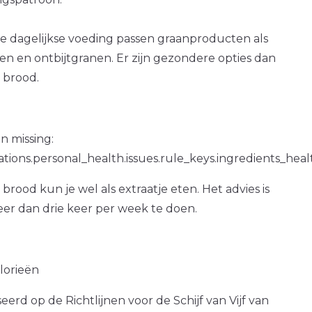
e dagelijkse voeding passen graanproducten als
n en ontbijtgranen. Er zijn gezondere opties dan
 brood.
n missing:
ations.personal_health.issues.rule_keys.ingredients_hea
brood kun je wel als extraatje eten. Het advies is
er dan drie keer per week te doen.
alorieën
erd op de Richtlijnen voor de Schijf van Vijf van