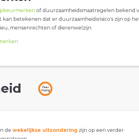
opkeurmerken
of duurzaamheidsmaatregelen bekend 
it kan betekenen dat er duurzaamheidsrisico's zijn op he
ieu, mensenrechten of dierenwelzijn.
merken
eid
Zeer
matig
an de
wekelijkse uitzondering
zijn op een verder
gspatroon.