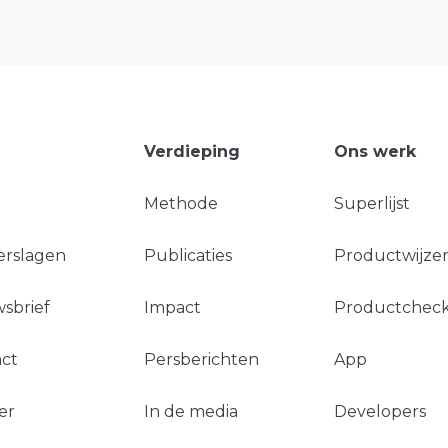
Verdieping
Ons werk
Methode
Superlijst
erslagen
Publicaties
Productwijzer
sbrief
Impact
Productchec
ct
Persberichten
App
er
In de media
Developers