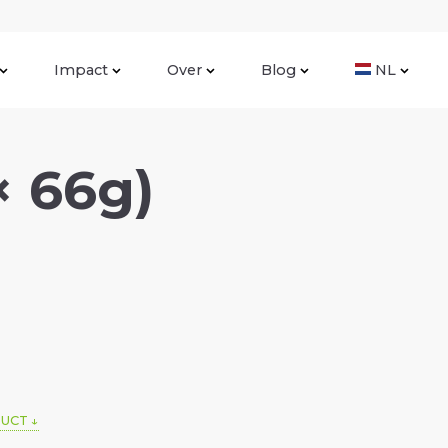
Impact
Over
Blog
NL
× 66g)
DUCT