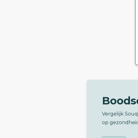
Boods
Vergelijk Sou
op gezondhei