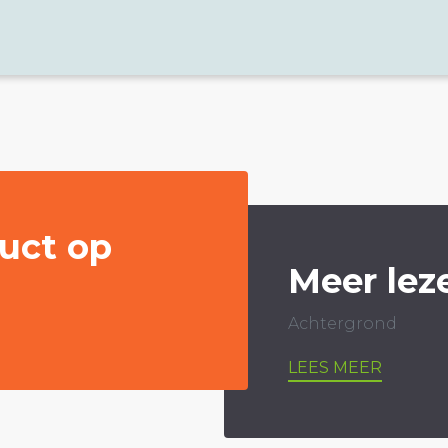
uct op
Meer lez
Achtergrond
LEES MEER