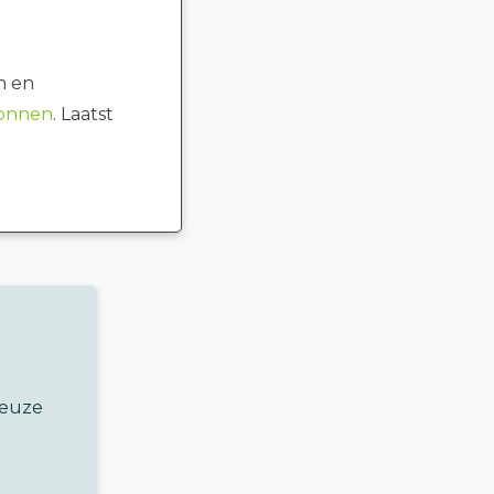
n en
ronnen
. Laatst
keuze