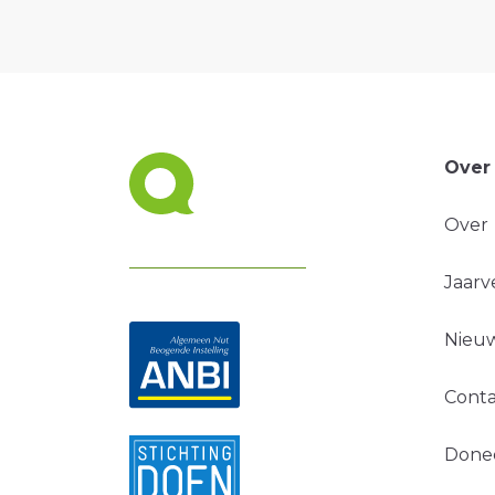
Over
Over
Jaarv
Nieuw
Conta
Done