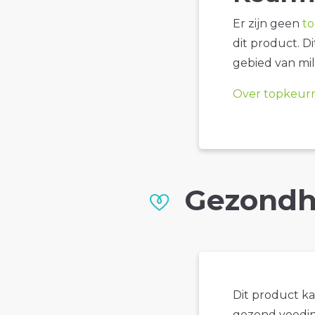
Er zijn geen
t
dit product. D
gebied van mil
Over topkeur
Gezondh
Dit product k
gezond voedin