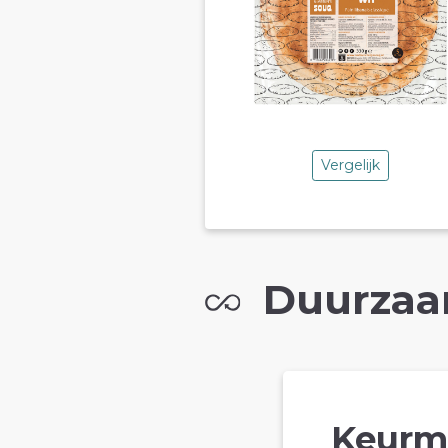
Vergelijk
Duurzaa
Keurm