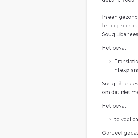
In een gezond
broodproducte
Souq Libanees
Het bevat
Translatio
nl.explan
Souq Libanees 
om dat niet me
Het bevat
te veel c
Oordeel gebase