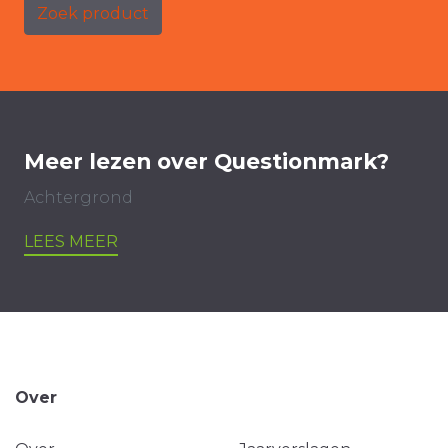
Zoek product
Meer lezen over Questionmark?
Achtergrond
LEES MEER
Over