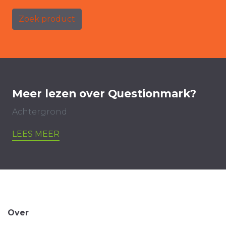
Zoek product
Meer lezen over Questionmark?
Achtergrond
LEES MEER
Over