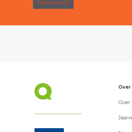
Zoek product
Over
Over
Jaarv