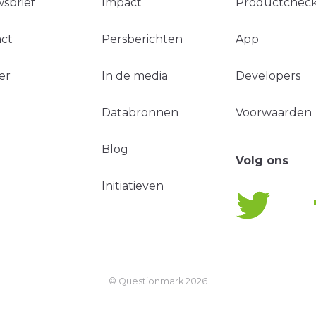
sbrief
Impact
Productchec
ct
Persberichten
App
er
In de media
Developers
Databronnen
Voorwaarden
Blog
Volg ons
Initiatieven
© Questionmark
2026