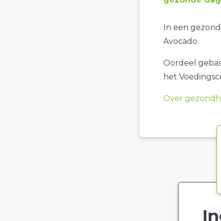
In een gezonde
Avocado.
Oordeel gebase
het Voedings
Over gezondhe
In