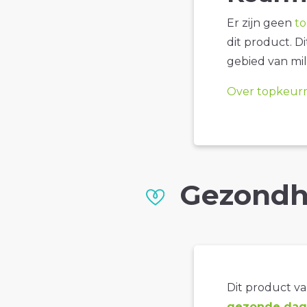
Er zijn geen
t
dit product. D
gebied van mil
Over topkeur
Gezondh
Dit product val
gezonde dage