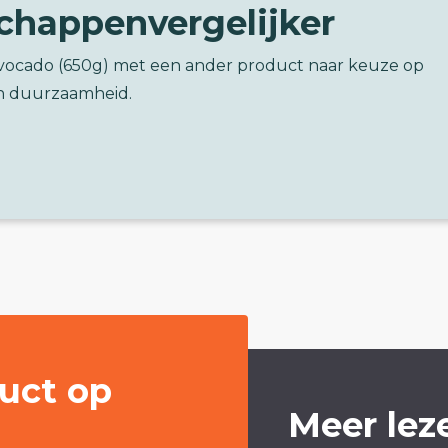
chappenvergelijker
Avocado (650g) met een ander product naar keuze op
n duurzaamheid.
uct op
Meer lez