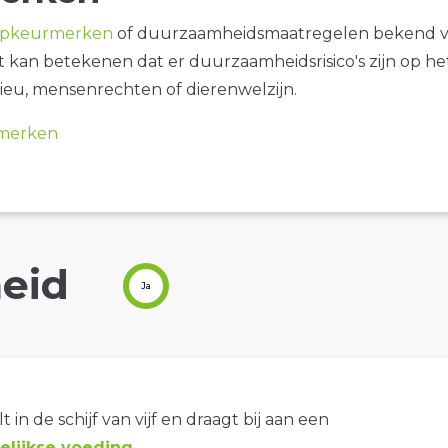
opkeurmerken
of duurzaamheidsmaatregelen bekend 
it kan betekenen dat er duurzaamheidsrisico's zijn op he
ieu, mensenrechten of dierenwelzijn.
merken
eid
Ja
t in de schijf van vijf en draagt bij aan een
lijkse voeding
.