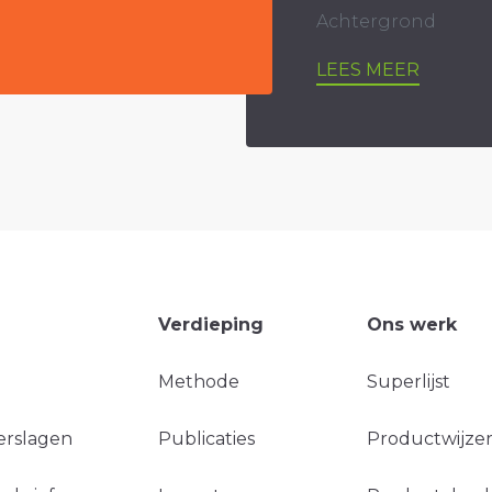
Achtergrond
LEES MEER
Verdieping
Ons werk
Methode
Superlijst
erslagen
Publicaties
Productwijzer