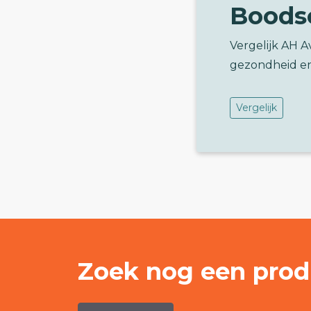
Boods
Vergelijk AH 
gezondheid e
Vergelijk
Zoek nog een prod