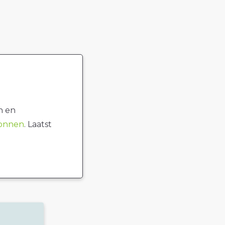
n en
ronnen
. Laatst