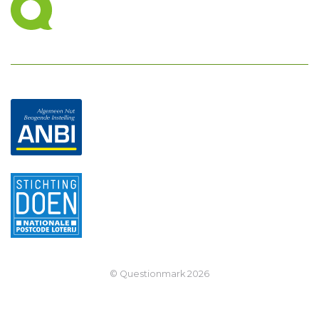
© Questionmark
2026