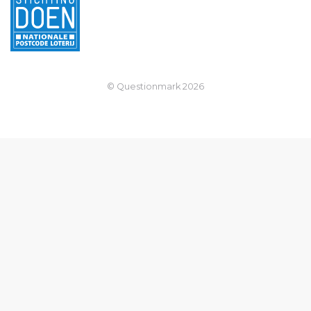
© Questionmark
2026