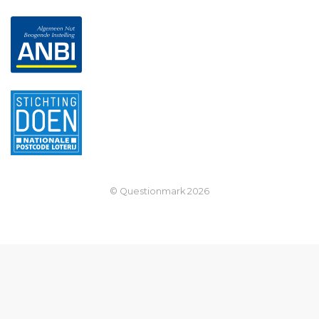
© Questionmark
2026