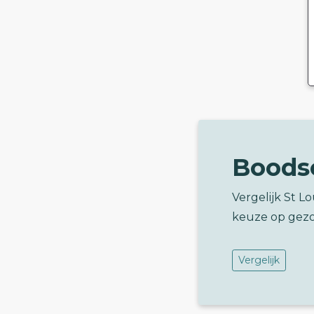
Boods
Vergelijk St L
keuze op gez
Vergelijk