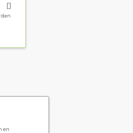
rden
n en