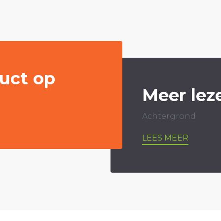
uct op
Meer lez
Achtergrond
LEES MEER