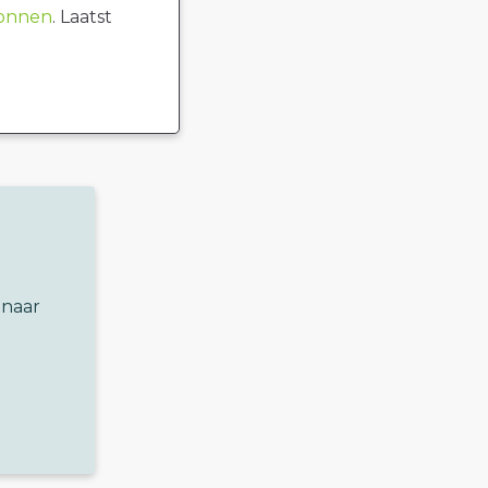
ronnen
. Laatst
 naar