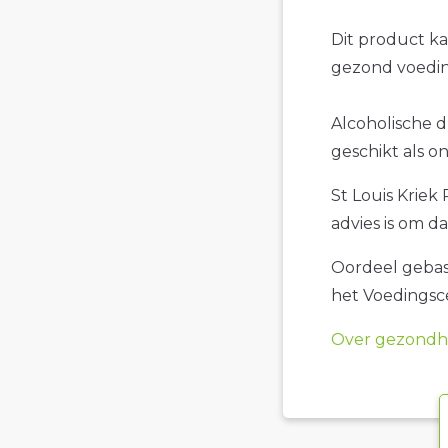
Dit product k
gezond voedin
Alcoholische d
geschikt als o
St Louis Kriek
advies is om d
Oordeel gebase
het Voedings
Over gezondhe