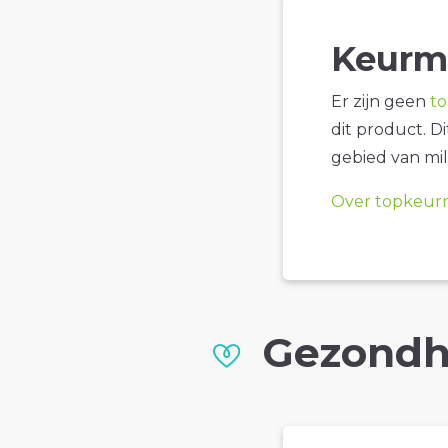
Keurm
Er zijn geen
t
dit product. D
gebied van mil
Over topkeur
Gezondh