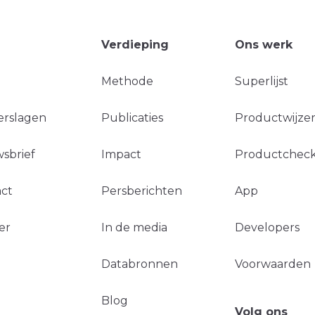
Verdieping
Ons werk
Methode
Superlijst
erslagen
Publicaties
Productwijzer
sbrief
Impact
Productchec
ct
Persberichten
App
er
In de media
Developers
Databronnen
Voorwaarden
Blog
Volg ons