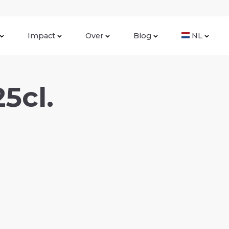
Impact
Over
Blog
NL
5cl.