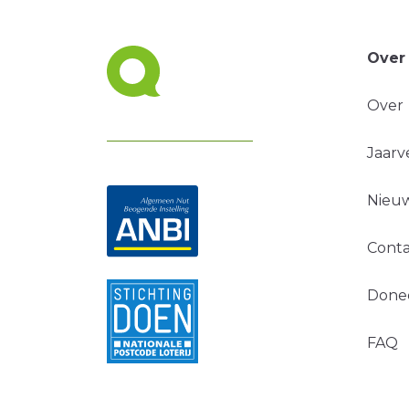
Over
Over
Jaarv
Nieuw
Conta
Done
FAQ