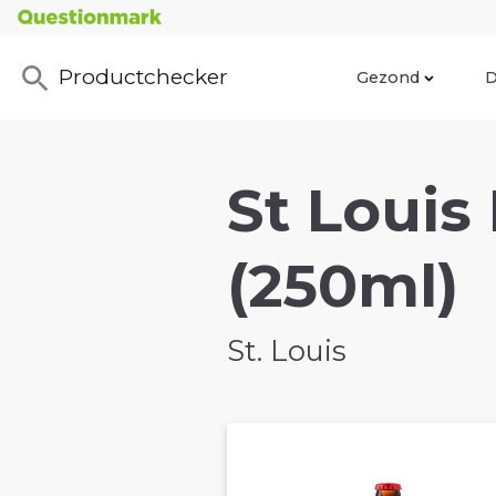
Productchecker
Gezond
D
St Louis
(250ml)
St. Louis