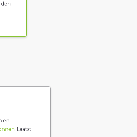
rden
n en
ronnen
. Laatst