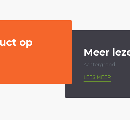
uct op
Meer lez
Achtergrond
LEES MEER