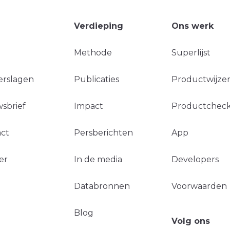
Verdieping
Ons werk
Methode
Superlijst
erslagen
Publicaties
Productwijzer
sbrief
Impact
Productchec
ct
Persberichten
App
er
In de media
Developers
Databronnen
Voorwaarden
Blog
Volg ons