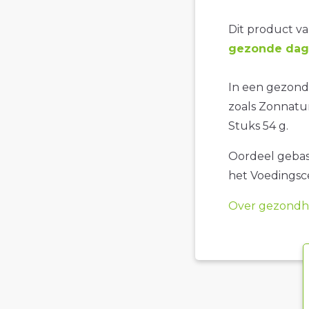
Dit product val
gezonde dage
In een gezonde
zoals Zonnatu
Stuks 54 g.
Oordeel gebase
het Voedings
Over gezondhe