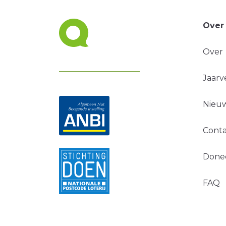
Over
Over
Jaarv
Nieuw
Conta
Done
FAQ