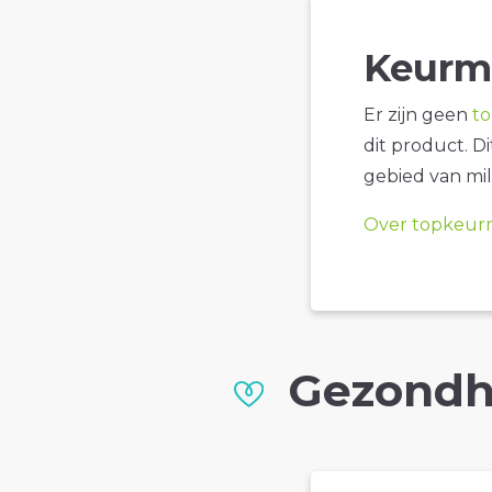
Keurm
Er zijn geen
t
dit product. D
gebied van mil
Over topkeur
Gezondh