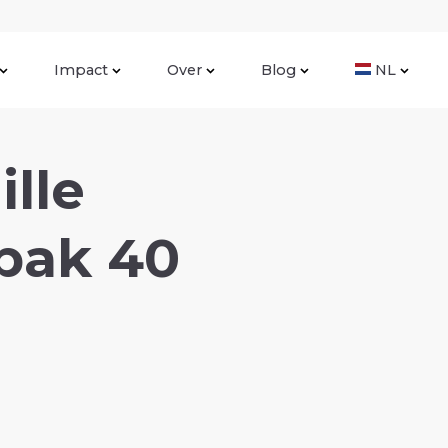
Impact
Over
Blog
NL
lle
pak 40