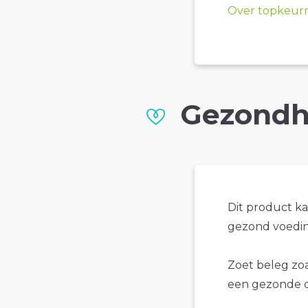
Over topkeur
Gezondh
Dit product k
gezond voedin
Zoet beleg zoa
een gezonde d