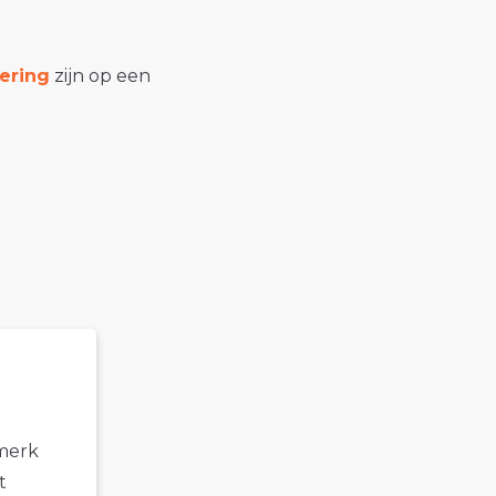
ering
zijn op een
 merk
t