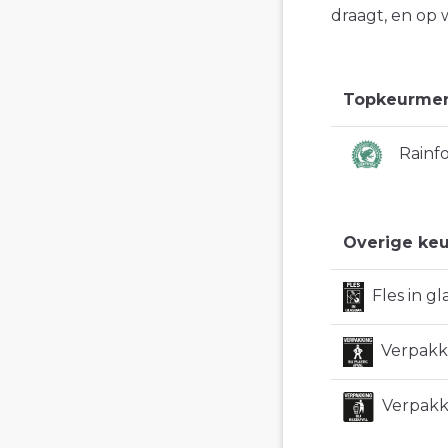
draagt, en op 
Topkeurme
Rainfo
Overige keu
Fles in g
Verpakki
Verpakki