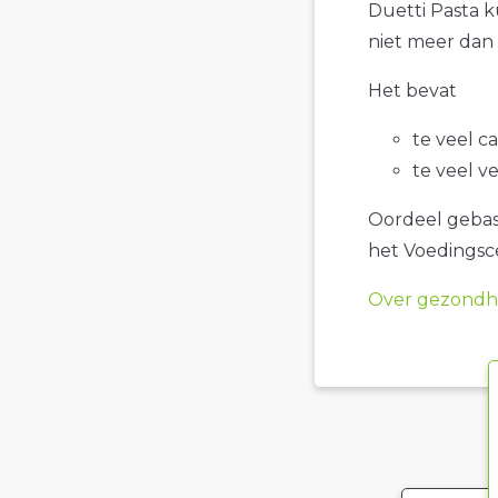
Duetti Pasta ku
niet meer dan 
Het bevat
te veel c
te veel v
Oordeel gebase
het Voedings
Over gezondhe