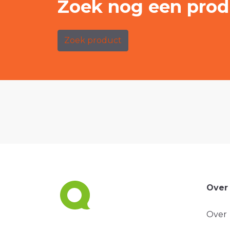
Zoek nog een prod
Zoek product
Over
Over