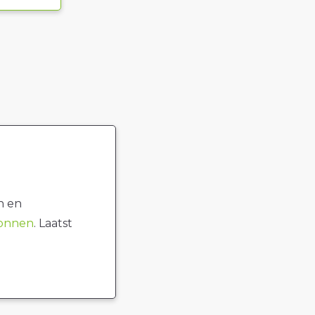
n en
ronnen
. Laatst