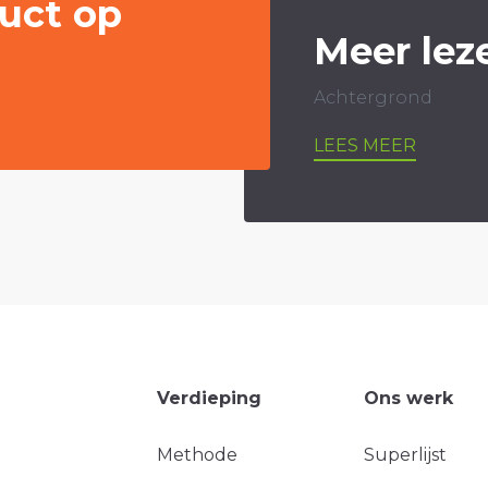
uct op
Meer lez
Achtergrond
LEES MEER
Verdieping
Ons werk
Methode
Superlijst