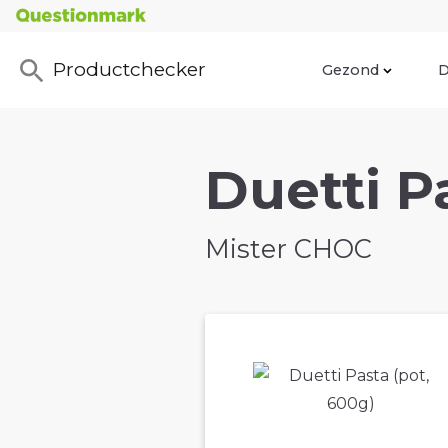
Productchecker
Gezond
D
Duetti P
Mister CHOC