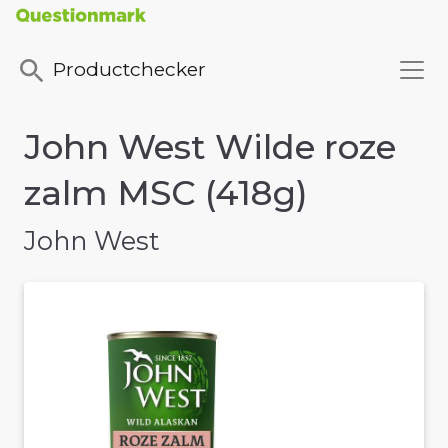
Productchecker
John West Wilde roze
zalm MSC (418g)
John West