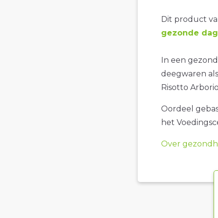
Dit product val
gezonde dage
In een gezonde
deegwaren als
Risotto Arborio
Oordeel gebase
het Voedings
Over gezondhe