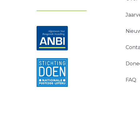
Jaarv
Nieuw
Conta
Done
FAQ