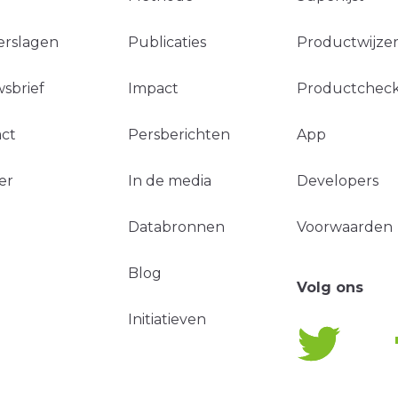
erslagen
Publicaties
Productwijzer
sbrief
Impact
Productchec
ct
Persberichten
App
er
In de media
Developers
Databronnen
Voorwaarden
Blog
Volg ons
Initiatieven