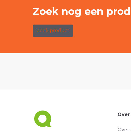
Zoek nog een prod
Zoek product
Over
Over