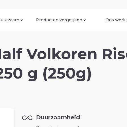
uurzaam
Producten vergelijken
Ons werk
lf Volkoren Ris
250 g (250g)
Duurzaamheid