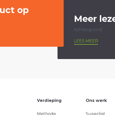
uct op
Meer lez
Achtergrond
LEES MEER
Verdieping
Ons werk
Methode
Superlijst