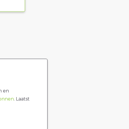
n en
ronnen
. Laatst