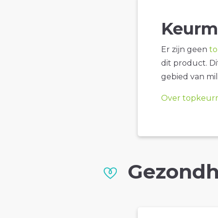
Keurm
Er zijn geen
t
dit product. D
gebied van mil
Over topkeur
Gezondh