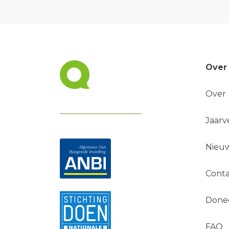
Over
Over
Jaarv
Nieuw
Conta
Done
FAQ