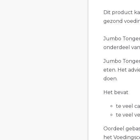
Dit product k
gezond voedin
Jumbo Tongen 
onderdeel van 
Jumbo Tongen 
eten. Het advi
doen.
Het bevat
te veel c
te veel v
Oordeel gebase
het Voedings