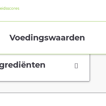
idsscores
Voedingswaarden
grediënten