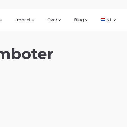
Impact
Over
Blog
NL
mboter