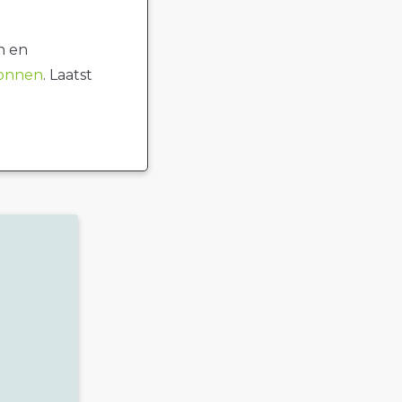
n en
ronnen
. Laatst