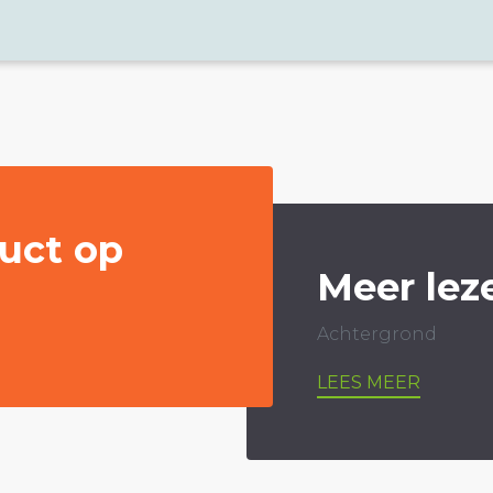
uct op
Meer lez
Achtergrond
LEES MEER