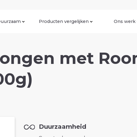
uurzaam
Producten vergelijken
Ons werk
ongen met Roo
00g)
Duurzaamheid