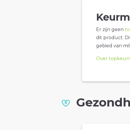
Keurm
Er zijn geen
t
dit product. D
gebied van mil
Over topkeur
Gezondh