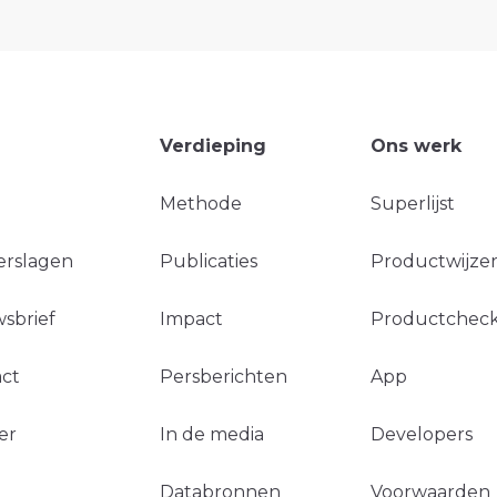
Verdieping
Ons werk
Methode
Superlijst
erslagen
Publicaties
Productwijzer
sbrief
Impact
Productchec
ct
Persberichten
App
er
In de media
Developers
Databronnen
Voorwaarden