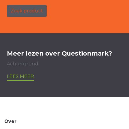
Zoek product
Meer lezen over Questionmark?
Achtergrond
LEES MEER
Over