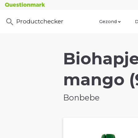
Productchecker
Gezond
D
Biohapj
mango (
Bonbebe