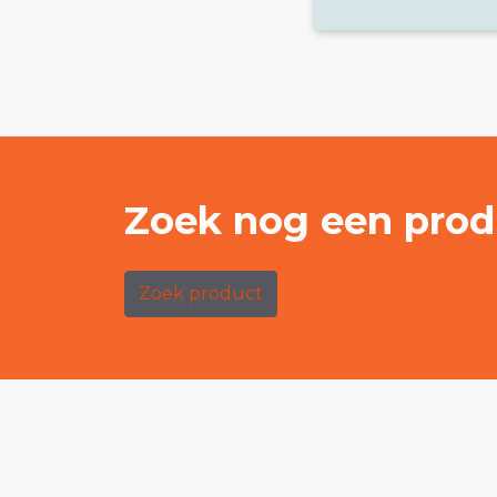
Zoek nog een prod
Zoek product