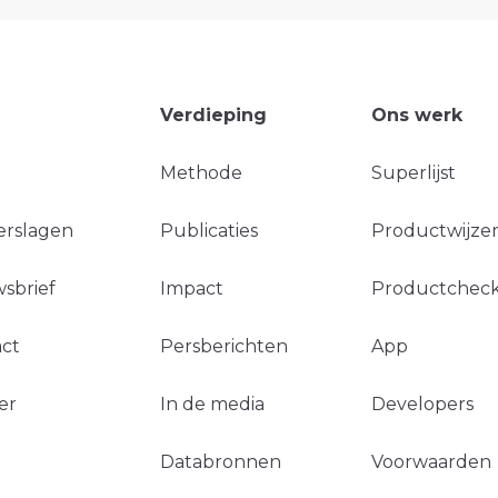
Verdieping
Ons werk
Methode
Superlijst
erslagen
Publicaties
Productwijzer
sbrief
Impact
Productchec
ct
Persberichten
App
er
In de media
Developers
Databronnen
Voorwaarden