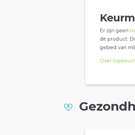
Keurm
Er zijn geen
t
dit product. D
gebied van mil
Over topkeur
Gezondh