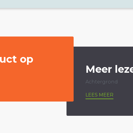
uct op
Meer lez
Achtergrond
LEES MEER