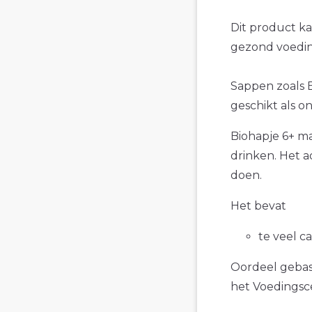
Dit product k
gezond voedin
Sappen zoals 
geschikt als o
Biohapje 6+ m
drinken. Het a
doen.
Het bevat
te veel c
Oordeel gebase
het Voedings