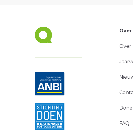
Over
Over
Jaarv
Nieuw
Conta
Done
FAQ