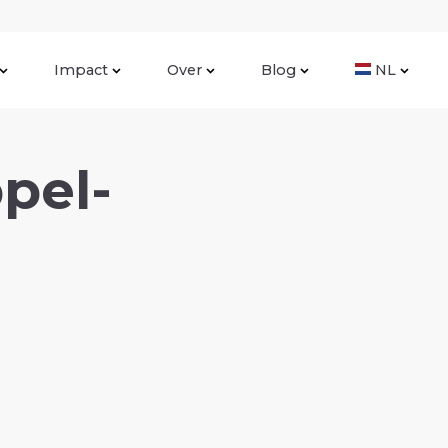
Impact
Over
Blog
NL
pel-