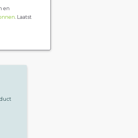
n en
ronnen
. Laatst
oduct