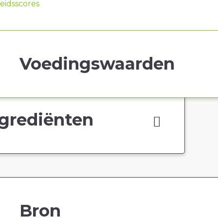
idsscores
Voedingswaarden
grediënten
Bron