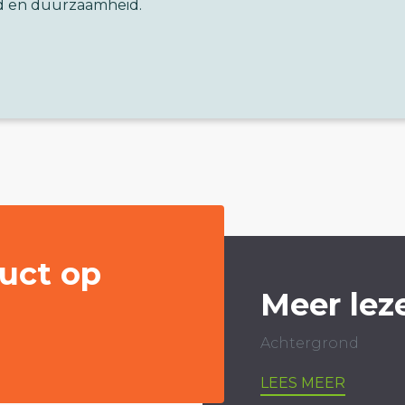
d en duurzaamheid.
uct op
Meer lez
Achtergrond
LEES MEER