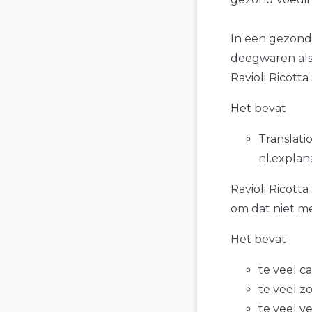
In een gezonde
deegwaren als 
Ravioli Ricotta
Het bevat
Translatio
nl.explan
Ravioli Ricotta
om dat niet me
Het bevat
te veel c
te veel z
te veel v