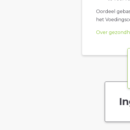
Oordeel gebase
het Voedings
Over gezondhe
In