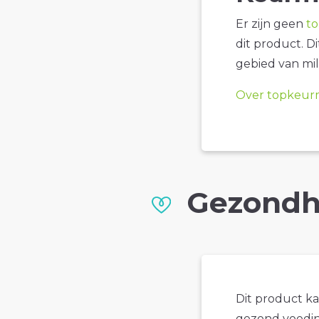
Er zijn geen
t
dit product. D
gebied van mil
Over topkeur
Gezondh
Dit product k
gezond voedin