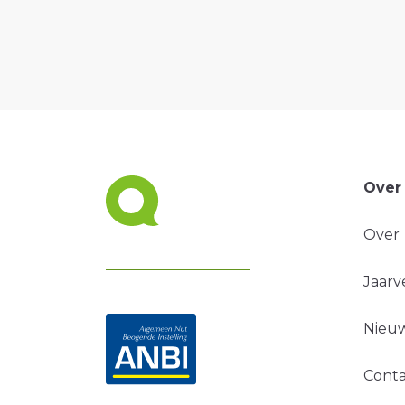
Over
Over
Jaarv
Nieuw
Conta