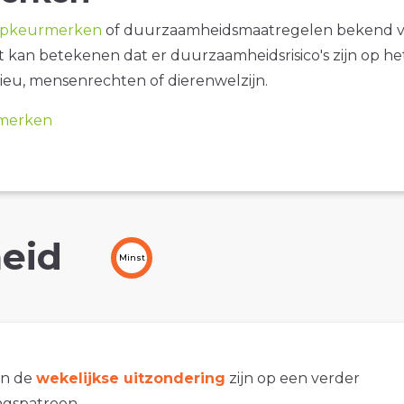
opkeurmerken
of duurzaamheidsmaatregelen bekend 
it kan betekenen dat er duurzaamheidsrisico's zijn op he
ieu, mensenrechten of dierenwelzijn.
merken
eid
Minst
an de
wekelijkse uitzondering
zijn op een verder
gspatroon.