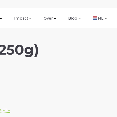
Impact
Over
Blog
NL
(250g)
DUCT