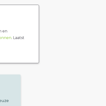
n en
ronnen
. Laatst
keuze