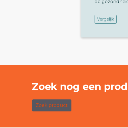
op gezondhei
Vergelijk
Zoek nog een prod
Zoek product