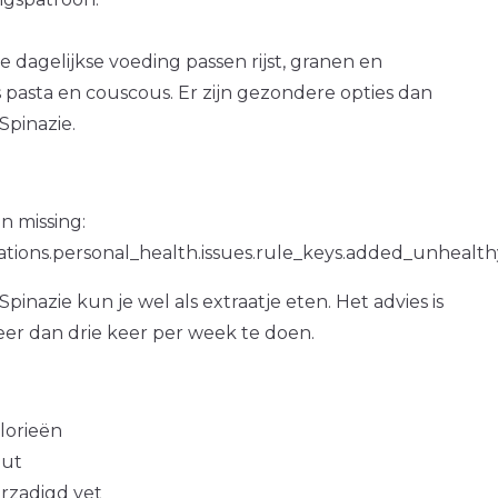
 dagelijkse voeding passen rijst, granen en
pasta en couscous. Er zijn gezondere opties dan
 Spinazie.
n missing:
ations.personal_health.issues.rule_keys.added_unhealth
 Spinazie kun je wel als extraatje eten. Het advies is
er dan drie keer per week te doen.
alorieën
out
erzadigd vet