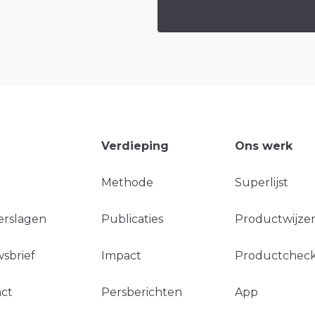
Verdieping
Ons werk
Methode
Superlijst
erslagen
Publicaties
Productwijzer
sbrief
Impact
Productchec
ct
Persberichten
App